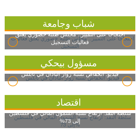
شباب وجامعة
احتجاجاً على التمييز.. مجلس طلبة خضوري يعلق
فعاليات التسجيل
مسؤول بيحكي
فيديو: انخفاض نسبة زوار الباذان في نابلس
اقتصاد
سلطة النقد: ارتفاع نسبة الشمول المالي في فلسطين
إلى 73%