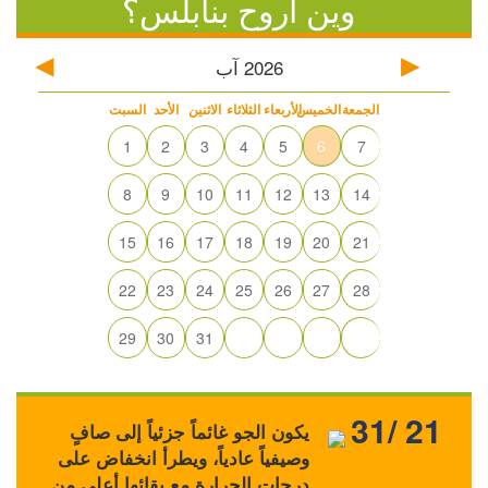
وين أروح بنابلس؟
2026
آب
الجمعة
الخميس
الأربعاء
الثلاثاء
الاثنين
الأحد
السبت
1
2
3
4
5
6
7
8
9
10
11
12
13
14
15
16
17
18
19
20
21
22
23
24
25
26
27
28
29
30
31
31/ 21
يكون الجو غائماً جزئياً إلى صافٍ
وصيفياً عادياً، ويطرأ انخفاض على
درجات الحرارة مع بقائها أعلى من