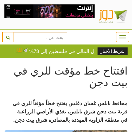
Togg
navi
ع نسبة الشمول المالي في فلسطين إلى 73%
الخليلي تبح
شريط الأخبار
افتتاح خط مؤقت للري في
بيت دجن
محافظ نابلس غسان دغلس يفتتح خطاً مؤقتاً للري في
قرية بيت دجن شرق نابلس، يغذي الأراضي الزراعية
في منطقة الزاوية المهددة بالمصادرة شرق بيت دجن.