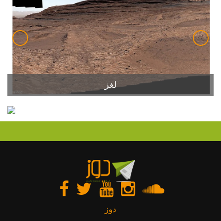
لغز
دوز