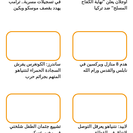
أوجلان يعلن "نهاية الكفاح
في تسجيلات مسربة.. ترامب
المسلح" ضد تركيا
يهدد بقصف موسكو وبكين
هدم 8 منازل وبركسين في
ساندرز: الكونغرس يفرش
نابلس والقدس ورام الله
السجادة الحمراء لنتنياهو
المتهم بجرائم حرب
لابيد: نتنياهو يعرقل التوصل
تشييع جثمان الطفل شلختي
لاتفاق في القطاع
في مخيم عسكر