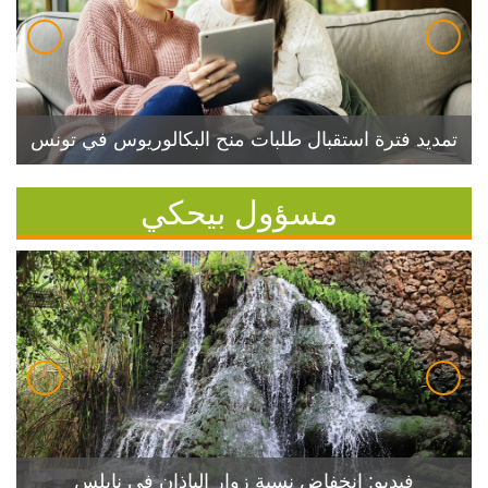
تمديد فترة استقبال طلبات منح البكالوريوس في تونس
مسؤول بيحكي
فيديو: انخفاض نسبة زوار الباذان في نابلس