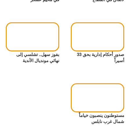
صدور أحكام إدارية بحق 33
بفوز سهل.. تشلسي إلى
أسيراً
نهائي مونديال الأندية
مستوطنون ينصبون خياماً
شمال غرب نابلس