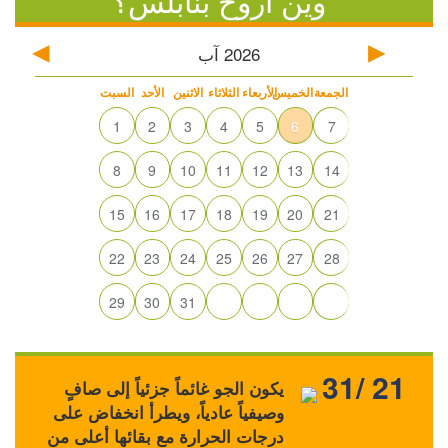
وين أروح بنابلس؟
2026
آب
الجمعة
الخميس
الأربعاء
الثلاثاء
الاثنين
الأحد
السبت
1
2
3
4
5
6
7
8
9
10
11
12
13
14
15
16
17
18
19
20
21
22
23
24
25
26
27
28
29
30
31
31/ 21
يكون الجو غائماً جزئياً إلى صافٍ
وصيفياً عادياً، ويطرأ انخفاض على
درجات الحرارة مع بقائها أعلى من