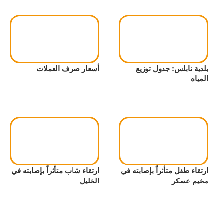
بلدية نابلس: جدول توزيع
أسعار صرف العملات
المياه
ارتقاء طفل متأثراً بإصابته في
ارتقاء شاب متأثراً بإصابته في
مخيم عسكر
الخليل