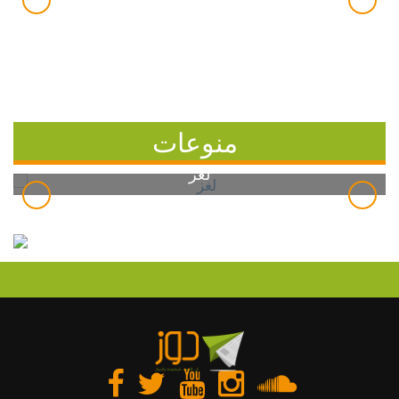
منوعات
لغز