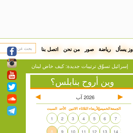
وز يسأل
رياضة
صور
من نحن
اتصل بنا
 تسوِّق ترتيبات جديدة: كيف خاض لبنان معركة الحدود؟
تو
وين أروح بنابلس؟
2026
آب
الجمعة
الخميس
الأربعاء
الثلاثاء
الاثنين
الأحد
السبت
1
2
3
4
5
6
7
8
9
10
11
12
13
14