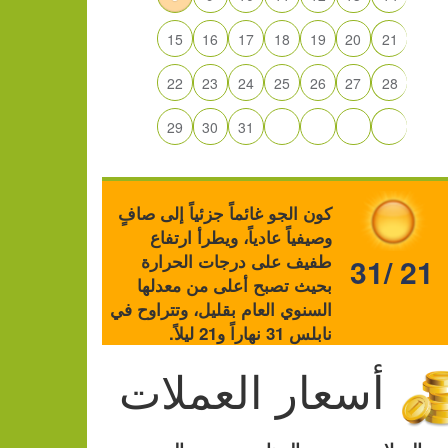
15
16
17
18
19
20
21
22
23
24
25
26
27
28
29
30
31
كون الجو غائماً جزئياً إلى صافٍ
وصيفياً عادياً، ويطرأ ارتفاع
طفيف على درجات الحرارة
31/ 21
بحيث تصبح أعلى من معدلها
السنوي العام بقليل، وتتراوح في
نابلس 31 نهاراً و21 ليلاً.
أسعار العملات