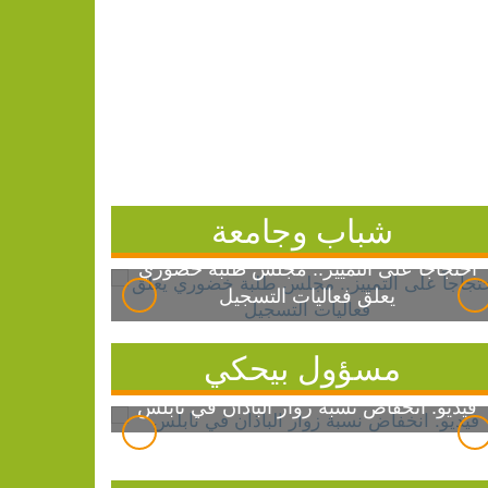
شباب وجامعة
احتجاجاً على التمييز.. مجلس طلبة خضوري
يعلق فعاليات التسجيل
مسؤول بيحكي
فيديو: انخفاض نسبة زوار الباذان في نابلس