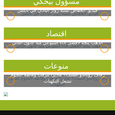
مسؤول بيحكي
فيديو: انخفاض نسبة زوار الباذان في نابلس
اقتصاد
الذهب يتجه لأفضل أداء أسبوعي منذ كانون الثاني
منوعات
زفاف رونالدو السبت؟ ماديرا تترقب وقائمة النجوم
تشعل التكهنات