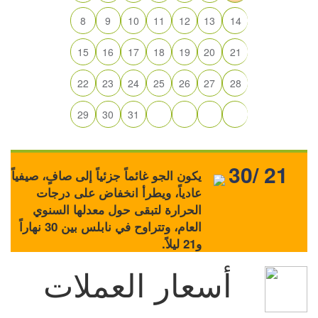
8
9
10
11
12
13
14
15
16
17
18
19
20
21
22
23
24
25
26
27
28
29
30
31
30/ 21
يكون الجو غائماً جزئياً إلى صافٍ، صيفياً
عادياً، ويطرأ انخفاض على درجات
الحرارة لتبقى حول معدلها السنوي
العام، وتتراوح في نابلس بين 30 نهاراً
و21 ليلاً.
أسعار العملات