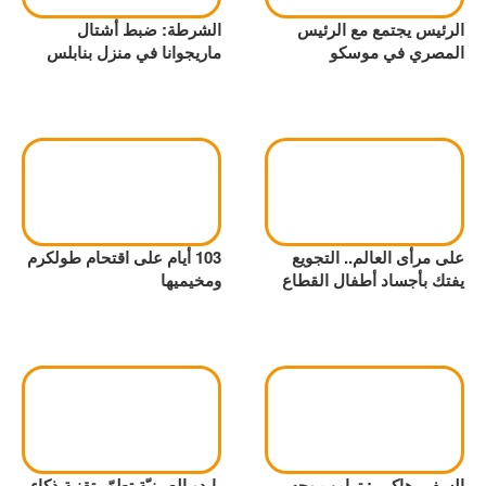
الرئيس يجتمع مع الرئيس
الشرطة: ضبط أشتال
المصري في موسكو
ماريجوانا في منزل بنابلس
على مرأى العالم.. التجويع
103 أيام على اقتحام طولكرم
يفتك بأجساد أطفال القطاع
ومخيميها
السفير هاكبي: ترامب وجه
بايدو الصينيّة تطوّر تقنية ذكاء