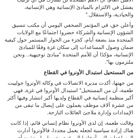
يفشل في الالتزام بالمبادئ الإنسانية وهي الإنسانية، 
والحيادية، والاستقلال."
وأعلن حق، في المؤتمر الصحفي اليومي أن مكتب تنسيق 
الشؤون الإنسانية والشركاء حضروا اجتماعًا مع الولايات 
المتحدة منذ بضعة أيام، كجزء من الحوار المستمر حول كيفية 
ضمان وصول المساعدات إلى سكان غزة وفقًا للمبادئ 
الإنسانية، مؤكدًا أن للأمم المتحدة "مبادئ توجيهية.. ونحن 
ملتزمون بها".
من المستحيل استبدال الأونروا في القطاع
من جهتها، أكدت مديرة الاتصالات في وكالة الأونروا جولييت 
طعمة، أن من المستحيل" استبدال الأونروا في غزة، فهي 
أكبر منظمة إنسانية في القطاع ولديها أكبر انتشار وفيها أكثر 
من عشرة آلاف موظف يعملون على إيصال ما تبقى من 
الإمدادات وإدارة ملاجئ العائلات النازحة.
وقالت طعمة، إن لدى الأونروا نظام إنساني قائم، إذا كانت 
هناك إرادة سياسية لجعله يعمل مجددا، فالأونروا أدارت 
المساعدات التي أدخلتها إلى غزة بنفسها، ولم تشهد أي 