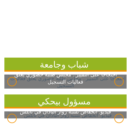
شباب وجامعة
احتجاجاً على التمييز.. مجلس طلبة خضوري يعلق
فعاليات التسجيل
مسؤول بيحكي
فيديو: انخفاض نسبة زوار الباذان في نابلس