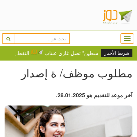
Togg
navi
نة.. "قافلة فلسطين" تصل غازي عنتاب
النفط يرتفع وسط 
شريط الأخبار
مطلوب موظف/ ة إصدار
آخر موعد للتقديم هو 28.01.2025.