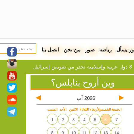
وز يسأل
رياضة
صور
من نحن
اتصل بنا
وين أروح بنابلس؟
2026
آب
الجمعة
الخميس
الأربعاء
الثلاثاء
الاثنين
الأحد
السبت
1
2
3
4
5
6
7
8
9
10
11
12
13
14