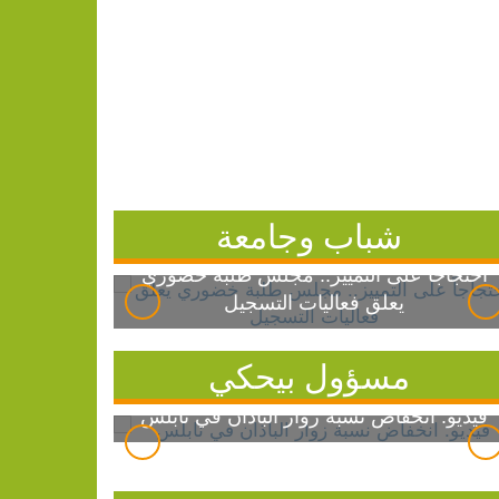
شباب وجامعة
احتجاجاً على التمييز.. مجلس طلبة خضوري
يعلق فعاليات التسجيل
مسؤول بيحكي
فيديو: انخفاض نسبة زوار الباذان في نابلس