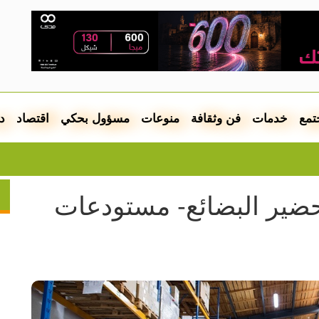
تمع
خدمات
فن وثقافة
منوعات
مسؤول بحكي
اقتصاد
د
8 دول عربية وإسلامية تحذر من تقويض إسرائيل لاتفاق غزة وترفض الضم والتهجير
ر البضائع- مستودعات