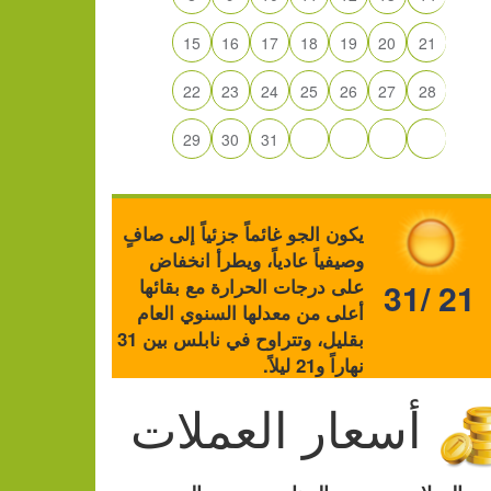
15
16
17
18
19
20
21
22
23
24
25
26
27
28
29
30
31
يكون الجو غائماً جزئياً إلى صافٍ
وصيفياً عادياً، ويطرأ انخفاض
على درجات الحرارة مع بقائها
31/ 21
أعلى من معدلها السنوي العام
بقليل، وتتراوح في نابلس بين 31
نهاراً و21 ليلاً.
أسعار العملات