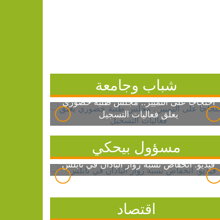
شباب وجامعة
احتجاجاً على التمييز.. مجلس طلبة خضوري
يعلق فعاليات التسجيل
مسؤول بيحكي
فيديو: انخفاض نسبة زوار الباذان في نابلس
اقتصاد