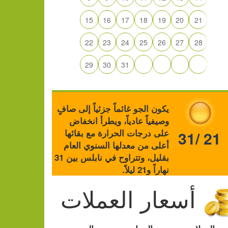
15
16
17
18
19
20
21
22
23
24
25
26
27
28
29
30
31
يكون الجو غائماً جزئياً إلى صافٍ
وصيفياً عادياً، ويطرأ انخفاض
على درجات الحرارة مع بقائها
31/ 21
أعلى من معدلها السنوي العام
بقليل، وتتراوح في نابلس بين 31
نهاراً و21 ليلاً.
أسعار العملات