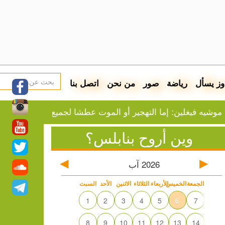
وز يسأل
رياضة
صور
من نحن
اتصل بنا
غلين: إما التهجير أو الموت عطشا لجميع سكان غزة
ازدرا
وين أروح بنابلس؟
2026
آب
الجمعة
الخميس
الأربعاء
الثلاثاء
الاثنين
الأحد
السبت
1
2
3
4
5
6
7
8
9
10
11
12
13
14