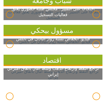
شباب وجامعة
احتجاجاً على التمييز.. مجلس طلبة خضوري يعلق
فعاليات التسجيل
مسؤول بيحكي
فيديو: انخفاض نسبة زوار الباذان في نابلس
اقتصاد
تراجع النفط وارتفاع الذهب وسط آمال باتفاق أميركي
إيراني