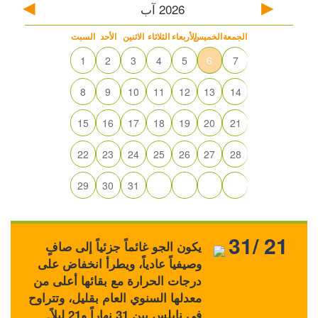
2026
آب
الجمعة
الخميس
الأربعاء
الثلاثاء
الاثنين
الأحد
السبت
1
2
3
4
5
6
7
8
9
10
11
12
13
14
15
16
17
18
19
20
21
22
23
24
25
26
27
28
29
30
31
31/ 21
يكون الجو غائماً جزئياً إلى صافٍ
وصيفياً عادياً، ويطرأ انخفاض على
درجات الحرارة مع بقائها أعلى من
معدلها السنوي العام بقليل، وتتراوح
في نابلس بين 31 نهاراً و21 ليلاً.