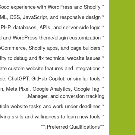
* Good experience with WordPress and Shopify.
* Strong knowledge of front-end development: HTML, CSS, JavaScript, and responsive design.
* Good knowledge of back-end development: PHP, databases, APIs, and server-side logic.
* Experience with Shopify Liquid and WordPress theme/plugin customization.
* Experience with Elementor, WooCommerce, Shopify apps, and page builders.
* Ability to debug and fix technical website issues.
* Ability to create custom website features and integrations.
* Experience using AI tools such as Claude, ChatGPT, GitHub Copilot, or similar tools.
n, Meta Pixel, Google Analytics, Google Tag 
Manager, and conversion tracking.
* Ability to manage multiple website tasks and work under deadlines.
* Strong problem-solving skills and willingness to learn new tools.
**Preferred Qualifications:**