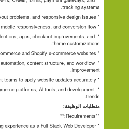
tracking systems.
* Fix website bugs, technical errors, speed issues, layout problems, and responsive design issues.
* Improve website performance, user experience, mobile responsiveness, and conversion flow.
llections, apps, checkout improvements, and 
theme customizations.
* Work on WooCommerce and Shopify e-commerce websites.
, automation, content structure, and workflow 
improvement.
* Work closely with the marketing, design, and content teams to apply website updates accurately.
mmerce platforms, AI tools, and development 
trends.
متطلبات الوظيفة:
**Requirements:**
* Strong experience as a Full Stack Web Developer.