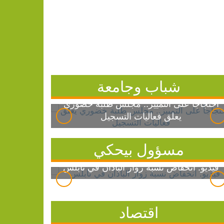
شباب وجامعة
احتجاجاً على التمييز.. مجلس طلبة خضوري
يعلق فعاليات التسجيل
مسؤول بيحكي
فيديو: انخفاض نسبة زوار الباذان في نابلس
اقتصاد
الذهب يتجه لأفضل أداء أسبوعي منذ كانون