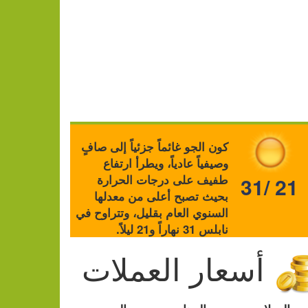
كون الجو غائماً جزئياً إلى صافٍ
وصيفياً عادياً، ويطرأ ارتفاع
طفيف على درجات الحرارة
31/ 21
بحيث تصبح أعلى من معدلها
السنوي العام بقليل، وتتراوح في
نابلس 31 نهاراً و21 ليلاً.
أسعار العملات