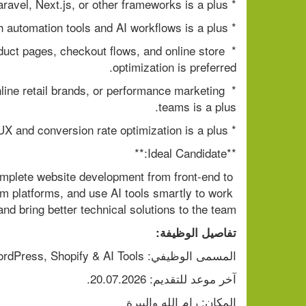
* Experience with React, Node.js, Laravel, Next.js, or other frameworks is a plus.
* Experience with automation tools and AI workflows is a plus.
uct pages, checkout flows, and online store 
optimization is preferred.
line retail brands, or performance marketing 
teams is a plus.
* Basic knowledge of UI/UX and conversion rate optimization is a plus.
**Ideal Candidate:**
plete website development from front-end to 
 platforms, and use AI tools smartly to work 
and bring better technical solutions to the team.
تفاصيل الوظيفة:
المسمى الوظيفي: Full Stack Web Developer – WordPress, Shopify & AI Tools
آخر موعد للتقديم: 20.07.2026.
المكان: رام الله والبيرة