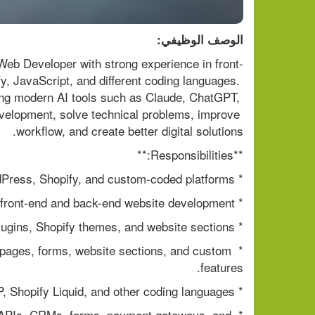
الوصف الوظيفي:
 Web Developer with strong experience in front-
 JavaScript, and different coding languages. 
ing modern AI tools such as Claude, ChatGPT, 
velopment, solve technical problems, improve 
workflow, and create better digital solutions.
**Responsibilities:**
* Build, edit, and maintain websites on WordPress, Shopify, and custom-coded platforms.
* Work on both front-end and back-end website development.
* Customize WordPress themes, plugins, Shopify themes, and website sections.
 pages, forms, website sections, and custom 
features.
* Work with HTML, CSS, JavaScript, PHP, Shopify Liquid, and other coding languages.
ls, APIs, CRMs, forms, payment gateways, and 