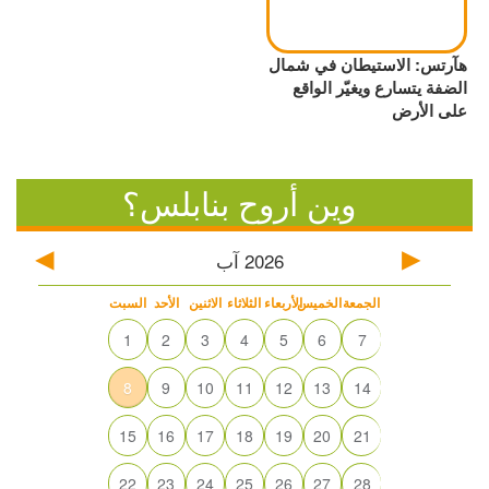
هآرتس: الاستيطان في شمال
الضفة يتسارع ويغيّر الواقع
على الأرض
وين أروح بنابلس؟
2026
آب
الجمعة
الخميس
الأربعاء
الثلاثاء
الاثنين
الأحد
السبت
1
2
3
4
5
6
7
8
9
10
11
12
13
14
15
16
17
18
19
20
21
22
23
24
25
26
27
28