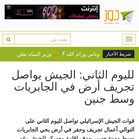
Togg
navi
وزير المياه يعلن حزمة تدخلات عاجلة لتأمي
شريط الأخبار
لليوم الثاني: الجيش يواصل
تجريف أرض في الجابريات
وسط جنين
قوات الجيش الإسرائيلي تواصل لليوم الثاني على
التوالي أعمال تجريف وحفر في أرض بحي الجابريات
وسط مدينة جنين، بهدف إقامة معسكر للجيش رغم