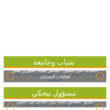
شباب وجامعة
احتجاجاً على التمييز.. مجلس طلبة خضوري يعلق
فعاليات التسجيل
مسؤول بيحكي
فيديو: انخفاض نسبة زوار الباذان في نابلس