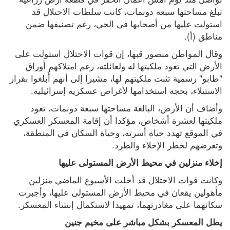
تبلغ مساحتها سبعة دونمات، كانت سلطات الاحتلال قد 
استولت عليها من أصحابها في الحي، رغم تصنيفها ضمن 
مناطق (أ).
وقال المواطن منصور قبها، إن قوات الاحتلال استولت على 
الأرض التي تعود ملكيتها له ولعائلته، رغم امتلاكهم أوراق 
"طابو" رسمية تثبت ملكيتهم لها، مشيرا إلى أنهم أُبلغوا بقرار 
الاستيلاء، بحجة استخدامها لأغراض عسكرية إسرائيلية.
وأضاف أن الأرض، البالغة مساحتها سبعة دونمات، تعود 
ملكيتها لعشرة أشخاص، مؤكدا أن إقامة المعسكر العسكري 
في الموقع تهدد حياة أسرته، وحياة السكان في المنطقة، 
وتعرضهم لخطر الإخلاء والطرد.
إخلاء منزلين في محيط الأرض المستولى عليها
وكانت قوات الاحتلال قد أخلت الأسبوع الماضي منزلين 
مأهولين يقعان في محيط الأرض المستولى عليها، وأجبرت 
سكانهما على مغادرتهما، تمهيدا لاستكمال إنشاء المعسكر.
يطل المعسكر بشكل مباشر على مخيم جنين