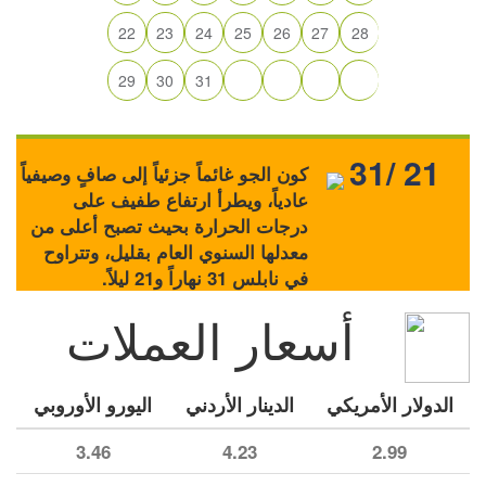
22
23
24
25
26
27
28
29
30
31
31/ 21
كون الجو غائماً جزئياً إلى صافٍ وصيفياً
عادياً، ويطرأ ارتفاع طفيف على
درجات الحرارة بحيث تصبح أعلى من
معدلها السنوي العام بقليل، وتتراوح
في نابلس 31 نهاراً و21 ليلاً.
أسعار العملات
الدولار الأمريكي
الدينار الأردني
اليورو الأوروبي
3.46
4.23
2.99