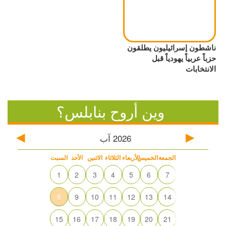
ناشطون إسرائيليون يطلقون
حزباً عربياً يهودياً قبل
الانتخابات
وين أروح بنابلس؟
2026
آب
الجمعة
الخميس
الأربعاء
الثلاثاء
الاثنين
الأحد
السبت
1
2
3
4
5
6
7
8
9
10
11
12
13
14
15
16
17
18
19
20
21