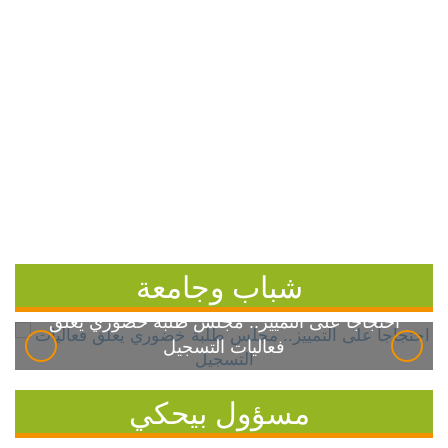
شباب وجامعة
احتجاجاً على التمييز.. مجلس طلبة خضوري يعلق
فعاليات التسجيل
مسؤول بيحكي