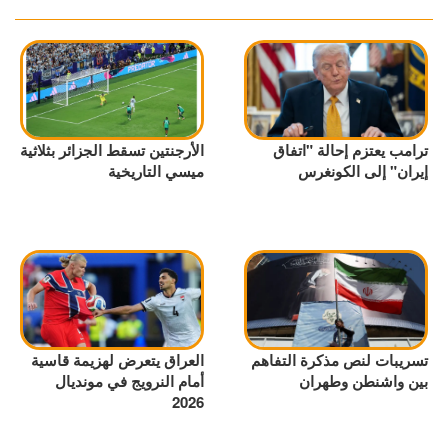
ترامب يعتزم إحالة "اتفاق
الأرجنتين تسقط الجزائر بثلاثية
إيران" إلى الكونغرس
ميسي التاريخية
تسريبات لنص مذكرة التفاهم
العراق يتعرض لهزيمة قاسية
بين واشنطن وطهران
أمام النرويج في مونديال
2026