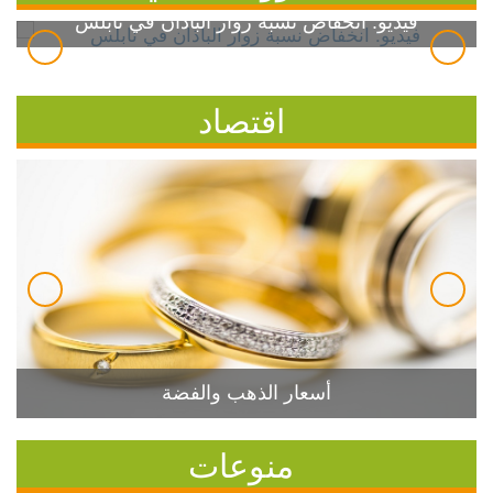
فيديو: انخفاض نسبة زوار الباذان في نابلس
اقتصاد
أسعار الذهب والفضة
منوعات