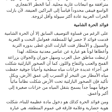
مترافقة مع انبعاثات غازية محلية. أما الخطر الانفجاري 
الواسع فيبقى محدوداً قياساً إلى البراكين العنيفة، لأن بازلت 
الحرات العربية عادة أكثر سيولة وأقل لزوجة.
فوائد الحرة الشامية
على الرغم من قساوة التوصيف السابق إلا أن الحرة الشامية 
قدمت فوائد لا حصر لها للمنطقة، فعوامل النحت و التعرية 
والسيول و الأمطار فتت البازلت الذي غطى بدوره التربة 
وأعطاها لوناً هو عبارة عن عناصر معدنية متحللة، لهذا 
ارتبطت مناطق جبل العرب وسهل حوران والجولان بزراعة 
القمح والعنب والتفاح واللوز، كما أن الصخور البازلتية شكلت 
في أجزاء عديدة خزانات مياه سطحية وأحياناً جوفية حفظت 
مياه الأمطار من التبخر أو التسرب إلى عمق الأرض، وبكل 
تأكيد فإن الصخور البازلتية تحت الأرض شكلت نظاماً مائياً 
جوفياً مهماً جداً يسمح بتنقل المياه من خزانات صغيرة إلى 
أكبر وأعمق.
ومن فوائد الحرة كذلك هو دخول مادة عظيمة للبناء، شكلت 
هوية حضارية وعلامة فارقة في عموم المنطقة، هي عبارة 