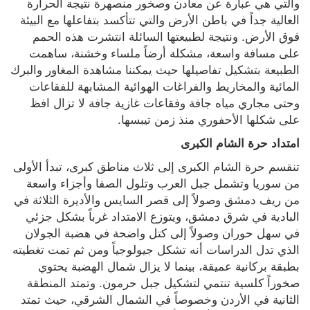
والتي هي عبارة عن معادن وصخور منصهرة نتيجة الحرارة 
العالية جداً في باطن الأرض والتي تتأكسد بتفاعلها مع البيئة 
فوق الأرض. ونتيجة لطبيعتها السائلة انتشرت هذه الحمم 
على مسافة واسعة، مشكلة أرضاً ملساء وخشنة، ساهمت 
الطبيعة بتشكيل تفاصيلها حيث يمكننا مشاهدة المغاور والبرك 
المائية والمخاريط والفراغات الهوائية المشابهة للفقاعات 
وحتى مجاري مياه جافة وفقاعات غازية جافة لا تزال افظ 
على شكلها الأحفوري منذ زمن تيبسها.
امتداد حرة الشام الكبرى
تنقسم حرة الشام الكبرى إلى ثلاث مناطق كبرى، تبدأ الأولى 
من سوريا وتشمل جبل العرب وتلول الصفا وأجزاء واسعة 
من ريف دمشق وصولاً إلى قصر السايس والأديرة الثلاثة في 
البادية في شرق دمشق، ويتوزع الامتداد غرباً بشكل جزئي 
في سهل حوران وصولاً إلى كتل واضحة في هضبة الجولان 
الذي تدل الدراسات أنه تشكل جيولوجياً ومن ثم تمت تغطيته 
بطبقة بركانية عميقة، بينما لا يزال شمال الهضبة يحتوي 
صخوراً كلسية تنتمي لتشكيل جبل حرمون. وتمتد المنطقة 
الثانية في الأردن وخصوصاً في الشمال الشرقي، حيث تمتد 