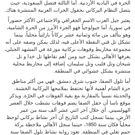
الحرة في البادية الأردنية. أما الثالثة فتصل السعودية، حيث 
يتصل النظام البركاني بحقول الحرات العربية المنتشرة هناك.
يعتبر جبل العرب الاسم الجغرافي والاجتماعي الأكثر حضوراً 
في سوريا، أما جيولوجياً فهو الجزء الأبرز من الحرة الشامية، 
وهو يتألف من مائة وثمانية عشر بركاناً بازلتياً محلياً، بينما 
تشكل تل قني النقطة الأعلى فيه، لذلك يمكن وصفه على أنه 
مجموعة مخاريط وفوهات بركانية موزعة في المشهد الجبلي، 
يعرفها الأهالي بشكل جيد ومن أهم نقاطها تل خدا و تل 
شيحان وتل قليب وتل سليمان، إضافة إلى مخاريط محلية 
منتشرة بشكل عشوائي في المنطقة.
أما تلول الصفا، جنوب شرق دمشق. فهي من أكثر مناطق 
حرة الشام أهمية لأنها تحتفظ بملامحها البركانية الخشنة. 
والحديثة نسبياً بالمقارنة مع بقية الفوهات في الحرّة. ويذكر 
موقع ناسا أن حقل الصفا يضم فوهات نشطت خلال العصر 
الهولسيني. أي خلال آخر اثني عشر ألف سنة من عمر 
الأرض، بينما تسجل كتب التاريخ أن آخر نشاط بركاني لوحظ 
محلياً فكان سنة 1850، حينما سجل الأهالي ملاحظة بركة 
حمم تغلي في المنطقة. تعود رواية نشاط تلول الصفا سنة 