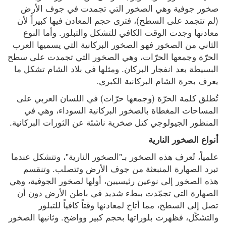
صخور جوفية وهي الصخور التي تجمدت في جوف الأرض 
(لم تتجمد على السطح)، فترى حجم المعادن فيها كبيراً لأن 
معادنها وجدت الوقت الكافي للتشكل والتبلور. وأما النوع 
الثاني من الصخور فهو الصخور البركانية التي يسميها العرب 
الحرّة وجمعها الحرّات، وهي الصخور التي تجمدت على سطح 
البسيطة بعد انفجار البركان. ومثلها في بلاد الشام تشكل ما 
يعرف بحرة الشام البركانية الكبرى.
تُطلق كلمة الحرّة (وجمعها حرّات) في اللسان العربي على 
المساحات المغطاة بالصخور البركانية السوداء، وهي في 
المنظور الجيولوجي كتل صخرية ناشئة عن الثورات البركانية.
أنواع الصخور النارية
علمياً، تُعرف هذه الصخور بـ"الصخور النارية"، وتتشكل عندما 
تبرد الصهارة المنبعثة من جوف الأرض وتتصلب. وتنقسم 
هذه الصخور إلى نوعين رئيسيين، أولها لصخور الجوفية، وهي 
الصهارة التي تجمّدت ببطء شديد في باطن الأرض دون أن 
تصل إلى السطح، مما أتاح لمعادنها وقتاً كافياً للتبلور 
والتشكّل، فظهرت بلوراتها بحجم كبير وواضح. وثانيها الصخور 