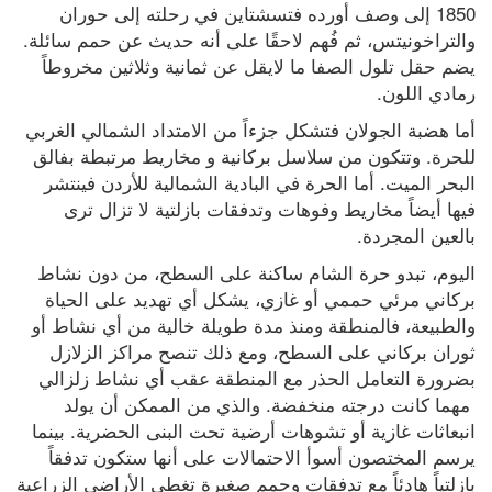
1850 إلى وصف أورده فتسشتاين في رحلته إلى حوران 
والتراخونيتس، ثم فُهم لاحقًا على أنه حديث عن حمم سائلة. 
يضم حقل تلول الصفا ما لايقل عن ثمانية وثلاثين مخروطاً 
رمادي اللون.
أما هضبة الجولان فتشكل جزءاً من الامتداد الشمالي الغربي 
للحرة. وتتكون من سلاسل بركانية و مخاريط مرتبطة بفالق 
البحر الميت. أما الحرة في البادية الشمالية للأردن فينتشر 
فيها أيضاً مخاريط وفوهات وتدفقات بازلتية لا تزال ترى 
بالعين المجردة.
اليوم، تبدو حرة الشام ساكنة على السطح، من دون نشاط 
بركاني مرئي حممي أو غازي، يشكل أي تهديد على الحياة 
والطبيعة، فالمنطقة ومنذ مدة طويلة خالية من أي نشاط أو 
ثوران بركاني على السطح، ومع ذلك تنصح مراكز الزلازل 
بضرورة التعامل الحذر مع المنطقة عقب أي نشاط زلزالي 
 مهما كانت درجته منخفضة. والذي من الممكن أن يولد 
انبعاثات غازية أو تشوهات أرضية تحت البنى الحضرية. بينما 
يرسم المختصون أسوأ الاحتمالات على أنها ستكون تدفقاً 
بازلتياً هادئاً مع تدفقات وحمم صغيرة تغطي الأراضي الزراعية 