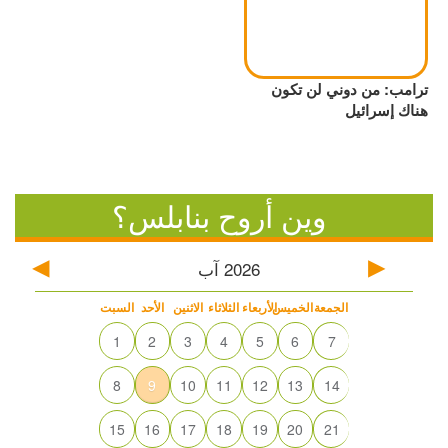
ترامب: من دوني لن تكون
هناك إسرائيل
وين أروح بنابلس؟
2026
آب
الجمعة
الخميس
الأربعاء
الثلاثاء
الاثنين
الأحد
السبت
1
2
3
4
5
6
7
8
9
10
11
12
13
14
15
16
17
18
19
20
21