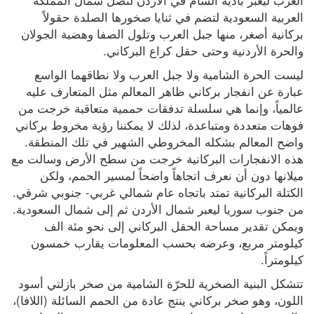
العربية السعودية لتضم في ثنايا صخورها الصلدة حقولاً 
بركانية أصغر، منها جبل العرب وتلول الصفا وهضبة الجولان 
والحرة الأردنية وحتى حقل كراع البركاني.
ليست الحرة الشامية ولا جبل العرب ولا نطاقهما الواسع 
عبارة عن انفجار بركاني ظاهر المعالم مثل المتعارف عليه 
عالمياً، وإنما هي سلسلة تدفقات حممية متعاقبة خرجت من 
فوهات متعددة ومتباعدة، لذلك لا يمكننا رؤية مخروط بركاني 
واضح المعالم بشكله المخروطي الشهير في تلك المنطقة. 
هذه الانفجارات البركانية خرجت من سطح الأرض وسالت مع 
ميلانها دون أن نعرف اتجاهاً واضحاً لمسير الحمم، ولكن 
الكتلة البركانية تمتد باتجاه عام شمالي غربي- جنوبي شرقي. 
من جنوب سوريا ليعبر شمال الأردن ثم إلى شمال السعودية. 
ويمكن تقدير مساحة الحقل البركاني إلى نحو مئة الف 
كيلومتر مربع، وعرضه بحسب المعلومات يقارب خمسون 
كيلومتراً. 
تتشكل البنية الصخرية للحرّة الشامية من صخر بازلتي أسود 
اللون، وهو صخر بركاني ينتج عادة من الحمم السائلة (اللافا)، 