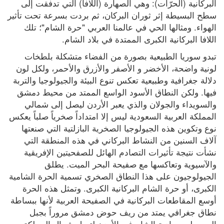
البركانية (الحرّات): وهي الصهارة (اللافا) التي تدفقت إلى 
سطح البسيطة إثر ثوران البركان، ثم بردت بسرعة تحت تأثير 
الهواء. ومثالها الحي في عالمنا العربي "حرة الشام"؛ تلك 
اللافا البركانية الكبرى الممتدة في بلاد الشام.
تبدو سوريا الطبيعية بصورة من الفضاء متشكلة بلطخات 
لونية واضحة، الأخضر و الأصفر والأزرق والأحمر، ولكل لون 
دلالة جغرافية وطبيعية تعكس تنوع البيئة والجيولوجيا والتربة 
فيها. ولكن النطاق الأسود الواسع الممتد من محيط دمشق 
والسويداء والجولان والذي يعبر الأردن ليصل إلى شمالي 
المملكة العربية السعودية ليس إلا امتداداً صخرياً صلباً يعكس 
نوع وتكوين هذه الجيولوجيا الصخرية البازلتية التي صنعتها 
آلاف السنين من النشاط البركاني في هذه المنطقة التي 
نشأت نتيجة تأثيرات التصادم الهائل للصفحيتين الإفريقية 
والآسيوية وتعاكسها مع صفيحة البحر الميت. يطلق 
الجيولوجيون على هذا النطاق الصخري تسمية الحرة الشامية 
الكبرى، أو حرة الشام البركانية الكبرى. وتمثل هذه الحرة 
أوسع المقاطعات البركانية في الصفيحة العربية لأنها ببساطة 
نطاق جغرافي يمتد من ريف حوض دمشق مروراً بجبل 
العرب ليعبر بادية الشام في الأردن لتصل شمال المملكة 