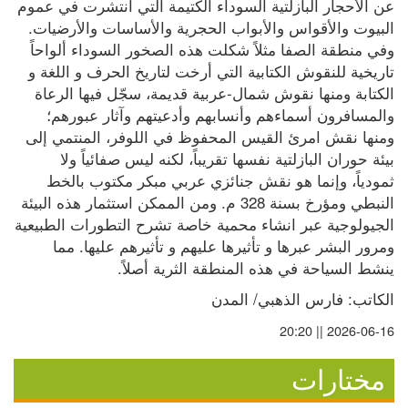
عن الأحجار البازلتية السوداء الكتيمة التي انتشرت في عموم 
البيوت والأقواس والأبواب الحجرية والأساسات والأرضيات. 
وفي منطقة الصفا مثلاً شكلت هذه الصخور السوداء ألواحاً 
تاريخية للنقوش الكتابية التي أرخت لتاريخ الحرف و اللغة و 
الكتابة ومنها نقوش شمال-عربية قديمة، سجّل فيها الرعاة 
والمسافرون أسماءهم وأنسابهم وأدعيتهم وآثار عبورهم؛ 
ومنها نقش امرئ القيس المحفوظ في اللوفر، المنتمي إلى 
بيئة حوران البازلتية نفسها تقريباً، لكنه ليس صفائياً ولا 
ثمودياً، وإنما هو نقش جنائزي عربي مبكر مكتوب بالخط 
النبطي ومؤرخ بسنة 328 م. ومن الممكن استثمار هذه البيئة 
الجيولوجية عبر انشاء محمية خاصة تشرح التطورات الطبيعية 
ومرور البشر عبرها و تأثيرها عليهم و تأثيرهم عليها. مما 
ينشط السياحة في هذه المنطقة الثرية أصلاً.
الكاتب: فارس الذهبي/ المدن
2026-06-16 || 20:20
مختارات