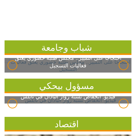
شباب وجامعة
احتجاجاً على التمييز.. مجلس طلبة خضوري يعلق
فعاليات التسجيل
مسؤول بيحكي
فيديو: انخفاض نسبة زوار الباذان في نابلس
اقتصاد