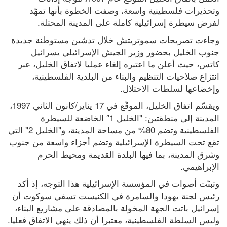
وتحذيرات فلسطينية واسعة، وصفت الخطوة بأنها تمهّد 
لفرض سيطرة إسرائيلية كاملة على المدينة المحتلة.
وجاءت تصريحات سموتريتش خلال تدشين مستوطنة جديدة 
جنوب الخليل بحضور وزير الجيش الإسرائيلي يسرائيل 
كاتس، حيث أعلن ما اعتبره إلغاء عمليا لاتفاق الخليل، عبر 
انتزاع صلاحيات التنظيم والبناء من البلدية الفلسطينية، 
وإخضاعها لسلطات الاحتلال.
ويقسّم اتفاق الخليل، الموقّع في 17 يناير/كانون الثاني 1997، 
المدينة إلى منطقتين: "الخليل 1″ الخاضعة للسيطرة 
الفلسطينية وتضم 80% من مساحة المدينة، و"الخليل 2" التي 
تقع تحت السيطرة الإسرائيلية وتضم أجزاء واسعة من جنوب 
وشرق المدينة، بما فيها البلدة القديمة ومحيط الحرم 
الإبراهيمي.
وتبنّت أصوات في المؤسسة الإسرائيلية هذا التوجه، إذ أكد 
رئيس لجنة يهودا والسامرة في الكنيست تسفي سوكوت أن 
إسرائيل باتت الجهة المخولة بالمصادقة على مشاريع البناء، 
وليس السلطة الفلسطينية، معتبرا أن ذلك ينهي الاتفاق فعليا.