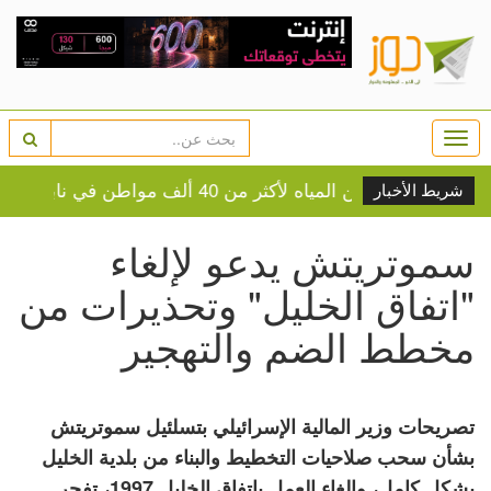
Togg
navi
مياه لأكثر من 40 ألف مواطن في نابلس
سلطة 
شريط الأخبار
سموتريتش يدعو لإلغاء
"اتفاق الخليل" وتحذيرات من
مخطط الضم والتهجير
تصريحات وزير المالية الإسرائيلي بتسلئيل سموتريتش
بشأن سحب صلاحيات التخطيط والبناء من بلدية الخليل
بشكل كامل، وإلغاء العمل باتفاق الخليل 1997، تفجر