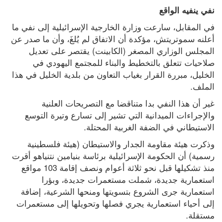
نفي ينفيه الواقع
في المقابل، سارعت وزارة الخارجية الإسرائيلية إلى نفي ما 
أعلنه سموتريتش، مؤكدة أن الاتفاق لم يُلغَ، وأن ما صدر عن 
المجلس الوزاري المصغر (الكابينت) يقتصر على تعديل 
صلاحيات تتعلق بالتخطيط والبناء للمجتمع اليهودي في 
الخليل، مبررة القرار بغياب التعاون من بلدية الخليل في هذا 
الملف.
غير أن هذا النفي بدا متناقضا مع التصريحات العلنية 
والإجراءات الميدانية التي تشير إلى تسارع وتيرة التوسع 
الاستيطاني في الضفة الغربية المحتلة.
وذكرت هيئة مقاومة الجدار والاستيطان (هيئة فلسطينية 
رسمية) أن الحكومة الإسرائيلية برئاسة بنيامين نتنياهو أقرت 
منذ تشكيلها قبل نحو ثلاثة أعوام ونصف إقامة 103 مواقع 
استعمارية جديدة، شملت مستعمرات جديدة، وبؤرا 
استعمارية جرى الشروع بتسويتها ومنحها الشرعية، إضافة 
إلى أحياء استعمارية يجري فصلها وتحويلها إلى مستعمرات 
مستقلة.