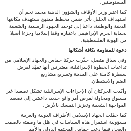
المستوطنين.
كما اعتبر وزير الأوقاف والشؤون الدينية محمد نجم أن 
استهداف الخليل يأتي ضمن مخطط ممنهج يستهدف مكانتها 
الدينية والوطنية، داعيا إلى توحيد الجهود الرسمية والشعبية 
لحماية الحرم الإبراهيمي باعتباره وقفا إسلاميا وجزءا أصيلا 
من الهوية الفلسطينية.
دعوة للمقاومة بكافة أشكالها
وفي سياق متصل، حذّرت حركتا حماس والجهاد الإسلامي من 
تداعيات الخطوة الإسرائيلية، معتبرتين أنها تمهّد لفرض 
سيطرة كاملة على المدينة وتسريع مشاريع 
الضم والاستيطان.
وأكدت الحركتان أن الإجراءات الإسرائيلية تشكل تصعيدا غير 
مسبوق ومحاولة لفرض أمر واقع جديد، داعيتين إلى تصعيد 
المواجهة الشعبية وتعزيز التمسك بالأرض.
كما حمّلت الجهاد الإسلامي الأطراف الدولية والعربية 
مسؤولية استمرار هذه السياسات في ظل ما وصفته بالصمت 
والعجز، فيما دعت حماس المجتمع الدولي والأمم 