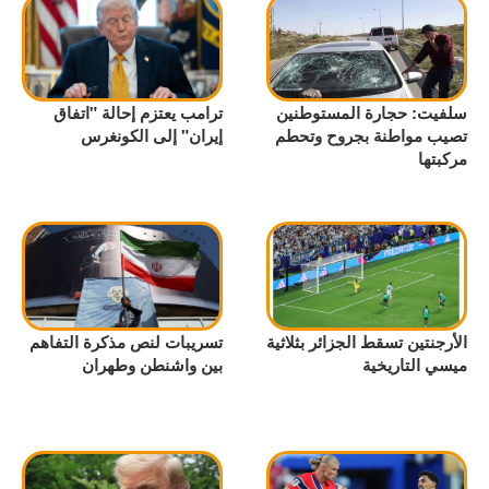
سلفيت: حجارة المستوطنين
ترامب يعتزم إحالة "اتفاق
تصيب مواطنة بجروح وتحطم
إيران" إلى الكونغرس
مركبتها
الأرجنتين تسقط الجزائر بثلاثية
تسريبات لنص مذكرة التفاهم
ميسي التاريخية
بين واشنطن وطهران