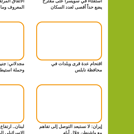
استفتاء في سويسرا على مقترح
الاتفاق المرت
يضع حداً أقصى لعدد السكان
المعروف وما 
اقتحام عدة قرى وبلدات في
مجدلاني: جني
محافظة نابلس
وحملة استيطا
إيران: لا نستبعد التوصل إلى تفاهم
لبنان.. ارتفاع
مع واشنطن خلال أيام
الإسرائيلي إلى 56