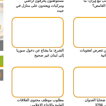
قب مع إيران: ما
مستوطنون يحرقون أراضي
الغامض؟
ومركبات ويعتدون على منازل في
جيت
ن تتعرض لعقوبات
الشرع: ما يشاع عن دخول سوريا
نية
إلى لبنان غير صحيح
 ضحايا العدوان
مطلوب موظف محتوى العلاقات
37
العامة والإنتاج الإعلامي