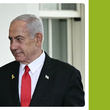
النار تلاحق السكان.. 20 ألف شخص يخلون منازلهم في كندا