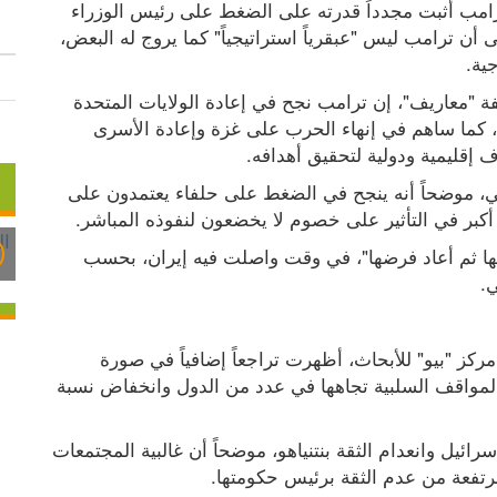
اعتبر كاتب إسرائيلي أن الرئيس الأميركي دونالد ترامب أثبت مجدداً قدرته على الضغط على رئيس الوزراء 
الإسرائيلي بنيامين نتنياهو وتقييد تحركاته، مشيراً إلى أن ترامب ليس "عبقرياً استراتيجياً" كما يروج له البعض، 
ية.
وقال الكاتب شموئيل روزنر، في مقال نشرته صحيفة "معاريف"، إن ترامب نجح في إعادة الولايات المتحدة 
إلى مركز التأثير الدولي وتعزيز قوة الردع الأميركية، كما ساهم في إنهاء الحرب على غزة وإعادة الأسرى 
إقليمية ودولية لتحقيق أهدافه.
ورأى أن أبرز إخفاقات ترامب تتعلق بالملف الإيراني، موضحاً أنه ينجح في الضغط على حلفاء يعتمدون على 
 أكبر في التأثير على خصوم لا يخضعون لنفوذه المباشر.
وأضاف أن ترامب "قيد إسرائيل ثم خفف القيود عنها ثم أعاد فرضها"، في وقت واصلت فيه إيران، بحسب 
.
وفي جانب آخر، تناول الكاتب نتائج استطلاع أجراه مركز "بيو" للأبحاث، أظهرت تراجعاً إضافياً في صورة 
إسرائيل عالمياً خلال العام الأخير، مع ارتفاع نسبة المواقف السلبية تجاهها في عدد من الدول وانخفاض نسبة 
وأشار إلى وجود ارتباط وثيق بين النظرة السلبية لإسرائيل وانعدام الثقة بنتنياهو، موضحاً أن غالبية المجتمعات 
مرتفعة من عدم الثقة برئيس حكومتها.