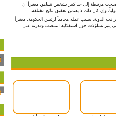
وخلص الكاتب إلى أن صورة إسرائيل في الخارج أصبحت مرتبطة إلى حد كبير بشخص نتنياهو، معتبراً أن 
اً، وإن كان ذلك لا يضمن تحقيق نتائج مختلفة.
كما انتقد ترشيح المحامي ميخائيل رابيلو لمنصب مراقب الدولة، بسبب عمله محامياً لرئيس الحكومة، معتبراً 
أن تعيين شخصية مقربة من نتنياهو في منصب رقابي يثير تساؤلات حول استقلالية المنصب وقدرته على 