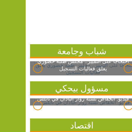
شباب وجامعة
احتجاجاً على التمييز.. مجلس طلبة خضوري
يعلق فعاليات التسجيل
مسؤول بيحكي
فيديو: انخفاض نسبة زوار الباذان في نابلس
اقتصاد