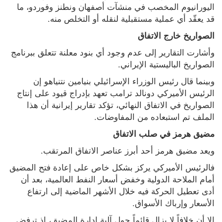
اليورانيوم المخصب في منشآت أصفهان ونطنز وفوردو، ما 
قد يعقّد أي عملية مستقبلية لنقله أو التخلص منه.
الصواريخ خارج الاتفاق
وأشارت التقارير إلى عدم وجود أي بنود معلنة تتعلق ببرنامج 
الصواريخ الباليستية الإيراني.
وبينما قال رئيس الوزراء الإسرائيلي بنيامين نتنياهو إن 
الرئيس الأميركي دونالد ترامب تعهد بإدراج قيود على إنتاج 
الصواريخ في الاتفاق النهائي، تؤكد تقارير إيرانية أن هذا 
الملف تم استبعاده من المفاوضات.
مضيق هرمز في صلب الاتفاق
ويعد مضيق هرمز أحد أبرز عناصر الاتفاق المرتقب.
فالرئيس الأميركي يركز بشكل خاص على إعادة فتح المضيق 
أمام الملاحة الدولية وخفض أسعار النفط العالمية، بعد أن 
أدى تعطيل الحركة فيه خلال الأشهر الماضية إلى ارتفاع 
الأسعار وإرباك الأسواق.
إلا أن خلافاً لا يزال قائماً حول آلية إدارة المضيق، إذ ترفض 