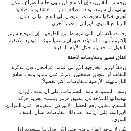
وبحسب التقارير، فإن الاتفاق لن ينهي حالة الصراع بشكل 
نهائي، بل سيمدد وقف إطلاق النار لمدة 60 يوماً إضافية، 
تُجرى خلالها مفاوضات للتوصل إلى اتفاق نهائي بشأن 
البرنامج النووي الإيراني وقضايا أخرى.
وقالت باكستان، التي تتوسط بين الطرفين، إن التوقيع سيتم 
إلكترونياً، بينما لم تؤكد طهران رسمياً موعد التوقيع، مكتفية 
بالقول إنه قد يتم خلال الأيام المقبلة.
اتفاق قصير ومفاوضات لاحقة
ووفقاً لوزير الخارجية الإيراني عباس عراقجي، فإن مذكرة 
التفاهم لن تتجاوز صفحتين، وتركز على تمديد وقف إطلاق 
النار وتهيئة الأرضية لمفاوضات أكثر تفصيلاً.
وتنص المسودة، وفق التسريبات، على أن توقف إيران 
تهديداتها للملاحة في مضيق هرمز وتسمح بحرية حركة 
السفن، مقابل رفع الحصار الأميركي المفروض على الموانئ 
الإيرانية، على أن تبدأ بعد ذلك مفاوضات بشأن الملف 
النووي.
لكن لا يوجد اتفاق واضح حتى الآن حول ما سيحدث إذا 