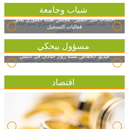
شباب وجامعة
احتجاجاً على التمييز.. مجلس طلبة خضوري يعلق
فعاليات التسجيل
مسؤول بيحكي
فيديو: انخفاض نسبة زوار الباذان في نابلس
اقتصاد