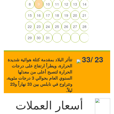
8
9
10
11
12
13
14
15
16
17
18
19
20
21
22
23
24
25
26
27
28
29
30
31
33/ 23
تتأثر البلاد بمقدمة كتلة هوائية شديدة
الحرارة، ويطرأ ارتفاع على درجات
الحرارة لتصبح أعلى من معدلها
السنوي العام بحوالي 3 درجات مئوية،
وتتراوح في نابلس بين 33 نهاراً و23
ليلاً.
أسعار العملات