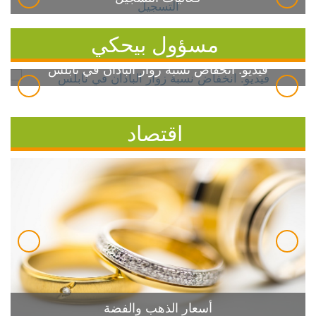
مسؤول بيحكي
فيديو: انخفاض نسبة زوار الباذان في نابلس
اقتصاد
أسعار الذهب والفضة