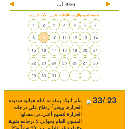
2026
آب
الجمعة
الخميس
الأربعاء
الثلاثاء
الاثنين
الأحد
السبت
1
2
3
4
5
6
7
8
9
10
11
12
13
14
15
16
17
18
19
20
21
22
23
24
25
26
27
28
29
30
31
33/ 23
تتأثر البلاد بمقدمة كتلة هوائية شديدة
الحرارة، ويطرأ ارتفاع على درجات
الحرارة لتصبح أعلى من معدلها
السنوي العام بحوالي 3 درجات مئوية،
وتتراوح في نابلس بين 33 نهاراً و23