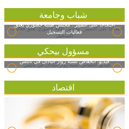
شباب وجامعة
احتجاجاً على التمييز.. مجلس طلبة خضوري يعلق
فعاليات التسجيل
مسؤول بيحكي
فيديو: انخفاض نسبة زوار الباذان في نابلس
اقتصاد