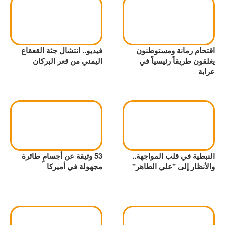
اقتحام رمانة ومستوطنون
فيديو.. انتشال جثة القعقاع
يغلقون طريقاً رئيسياً في
اليمني من قعر البركان
عرابة
النبطية في قلب المواجهة..
53 وثيقة عن أجسامٍ طائرة
والأنظار إلى "علي الطاهر"
مجهولة في أميركا