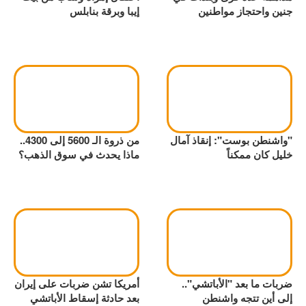
جنين واحتجاز مواطنين
إيبا وبرقة بنابلس
"واشنطن بوست": إنقاذ آمال
من ذروة الـ 5600 إلى 4300..
خليل كان ممكناً
ماذا يحدث في سوق الذهب؟
ضربات ما بعد "الأباتشي"..
أمريكا تشن ضربات على إيران
إلى أين تتجه واشنطن
بعد حادثة إسقاط الأباتشي