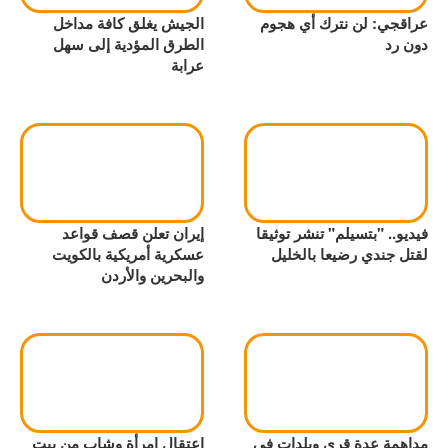
عراقجي: لن نترك أي هجوم
الجيش يغلق كافة مداخل
دون رد
الطرق المؤدية إلى سهل
عرابة
فيديو.. "بتسيلم" تنشر توثيقا
إيران تعلن قصف قواعد
لقتل جندي رضيعا بالخليل
عسكرية أمريكية بالكويت
والبحرين والأردن
مداهمة عدة قرى وبلدات في
اعتقال إمرأة وشاب من بيت