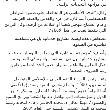
في مواجهة التحديات الراهنة.
وقال: "هدفنا الأساسي هو المحافظة على صمود المواطن 
الفلسطيني أينما كان، في غزة والقدس والضفة الغربية، 
وعدم السماح بتهجير شعبنا أو اقتلاعه من أرضه، وكل البرامج 
التي ننفذها تصب في هذا الاتجاه".
مصطفى: هذه ليست مشاريع خدماتية بل هي مساهمة 
مباشرة في الصمود
وأضاف: "مجموعة المشاريع التي نطلقها اليوم ليست فقط 
مشاريع خدماتية، بل هي مساهمة مباشرة في الصمود من 
خلال التطوير والبناء واستمرار تقديم الخدمات للمواطنين 
رغم الظروف الصعبة".
وثمّن رئيس الوزراء الدعم العربي والإسلامي المتواصل 
لفلسطين، قائلاً: "البنك الإسلامي للتنمية وصندوق الأقصى 
أثبتا التزاماً حقيقياً ومستداماً تجاه فلسطين، ونشكر جميع 
الدول والمؤسسات التي تواصل دعمها لشعبنا وبرامج التنمية 
والصمود"، مهنئاً معالي د. محمد الجاسر بإعادة انتخابه رئيساً 
لمجموعة البنك الإسلامي للتنمية حتى العام 2031.