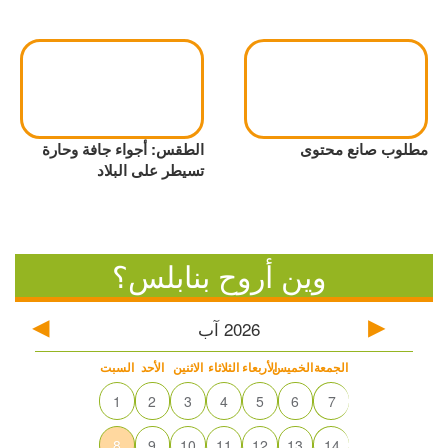
مطلوب صانع محتوى
الطقس: أجواء جافة وحارة
تسيطر على البلاد
وين أروح بنابلس؟
2026
آب
الجمعة
الخميس
الأربعاء
الثلاثاء
الاثنين
الأحد
السبت
1
2
3
4
5
6
7
8
9
10
11
12
13
14