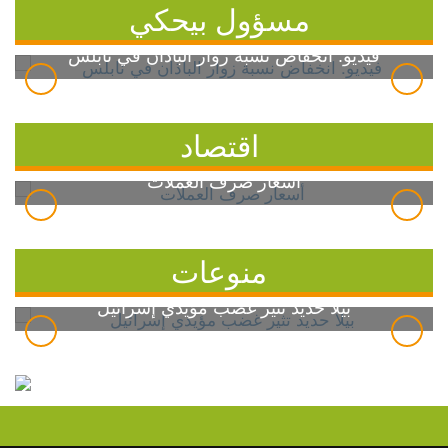
مسؤول بيحكي
فيديو: انخفاض نسبة زوار الباذان في نابلس
اقتصاد
أسعار صرف العملات
منوعات
بيلا حديد تثير غضب مؤيدي إسرائيل