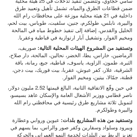
سامي حجاوي، وتتضمن تنفيذ تدخلات في 25 هيئة محلية 
ضمن قطاعات الطرق والمياه، تشمل تأهيل وتعبيد طرق 
داخلية في 21 هيئة محلية موزعة على محافظات رام الله 
والبيرة، نابلس، طولكرم، جنين، سلفيت، طوباس، بيت لحم، 
الخليل والقدس، إضافة إلى تنفيذ خطوط مياه في المالحة 
ومخيم الفوار، وتشغيل آبار ارتوازية في قباطية وعقربا.
 صوريف، 
وتستفيد من المشروع الهيئات المحلية التالية:
الرماضين، خاراس، يطا، الخضر، نحالين، المالحة، دار صلاح، 
الثبرة، طمون، الزاوية، ياسوف، قباطية، جبع، رمانة، باقة 
الشرقية، علار، كفر عبوش، عقربا، بيت فوريك، بيت دجن، 
قطنة، جمّالا، بيتين، ومخيم الفوار.
في حين وقّع الاتفاقية الثانية، البالغ قيمتها 2.52 مليون دولار، 
ناصر قطامي ووزير الأشغال العامة والإسكان عاهد بسيسو، 
لتمويل ثلاثة مشاريع طرق رئيسية في محافظتي رام الله 
والبيرة وطولكرم.
 عبوين وروابي وعطارة 
وتستفيد من هذه المشاريع بلدات:
ويبرود وسلواد وسفارين وكفر صور والراس، بما يسهم في 
تعزيز الربط بين البلدات لخدمة النمو العمراني والحركة 