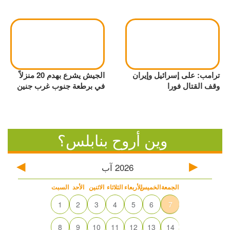
ترامب: على إسرائيل وإيران
الجيش يشرع بهدم 20 منزلاً
وقف القتال فورا
في برطعة جنوب غرب جنين
وين أروح بنابلس؟
2026
آب
الجمعة
الخميس
الأربعاء
الثلاثاء
الاثنين
الأحد
السبت
1
2
3
4
5
6
7
8
9
10
11
12
13
14