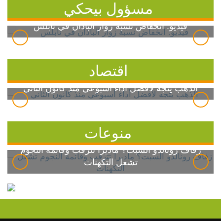
مسؤول بيحكي
فيديو: انخفاض نسبة زوار الباذان في نابلس
اقتصاد
الذهب يتجه لأفضل أداء أسبوعي منذ كانون الثاني
منوعات
زفاف رونالدو السبت؟ ماديرا تترقب وقائمة النجوم
تشعل التكهنات