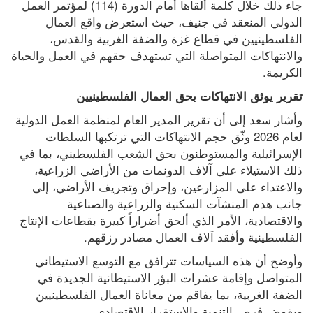
جاء ذلك خلال كلمة ألقاها أمام الدورة (114) لمؤتمر العمل 
الدولي المنعقد في جنيف، حيث استعرض واقع العمال 
الفلسطينيين في قطاع غزة والضفة الغربية والقدس، 
والانتهاكات المتواصلة التي تستهدف حقهم في العمل والحياة 
الكريمة.
تقرير يوثق الانتهاكات بحق العمال الفلسطينيين
وأشار سعد إلى أن تقرير المدير العام لمنظمة العمل الدولية 
لعام 2026 وثّق حجم الانتهاكات التي ترتكبها السلطات 
الإسرائيلية والمستوطنون بحق الشعب الفلسطيني، بما في 
ذلك الاستيلاء على آلاف الدونمات من الأراضي الزراعية، 
والاعتداء على المزارعين، وإحراق وتجريف الأراضي، إلى 
جانب هدم المنشآت السكنية والزراعية والصناعية 
والاقتصادية، الأمر الذي ألحق أضراراً كبيرة بقطاعات الإنتاج 
الفلسطينية وأفقد آلاف العمال مصادر رزقهم.
وأوضح أن هذه السياسات تترافق مع التوسع الاستيطاني 
المتواصل وإقامة عشرات البؤر الاستيطانية الجديدة في 
الضفة الغربية، بما يفاقم من معاناة العمال الفلسطينيين 
ويقوض فرص التنمية والاستقرار الاقتصادي.