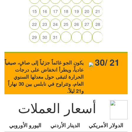
15
16
17
18
19
20
21
22
23
24
25
26
27
28
29
30
31
30/ 21
يكون الجو غائماً جزئياً إلى صافٍ، صيفياً
عادياً، ويطرأ انخفاض على درجات
الحرارة لتبقى حول معدلها السنوي
العام، وتتراوح في نابلس بين 30 نهاراً
و21 ليلاً.
أسعار العملات
الدولار الأمريكي
الدينار الأردني
اليورو الأوروبي