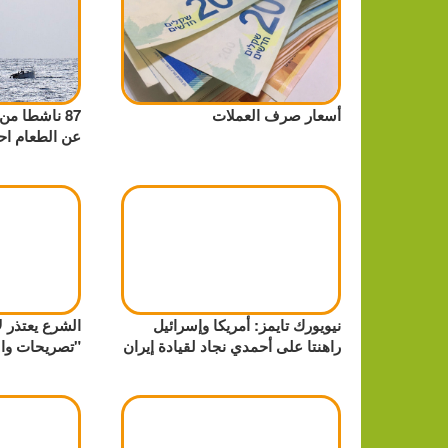
أسعار صرف العملات
87 ناشطا م
عن الطعام اح
نيويورك تايمز: أمريكا وإسرائيل
الشرع يعتذر لأ
راهنتا على أحمدي نجاد لقيادة إيران
"تصريحات وال