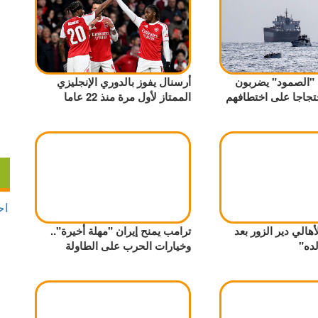
ن "الصمود" يضربون
أرسنال يفوز بالدوري الإنجليزي
تجاجا على اختطافهم
الممتاز لأول مرة منذ 22 عاما
هالي دير الزور بعد
ترامب يمنح إيران "مهلة أخيرة"..
ده"
وخيارات الحرب على الطاولة