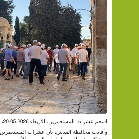
النار تلاحق السكان.. 20 ألف شخص يخلون منازلهم في كندا
اقتحم عشرات المستعمرين، الأربعاء 20.05.2026، المسجد الأقصى المبارك.