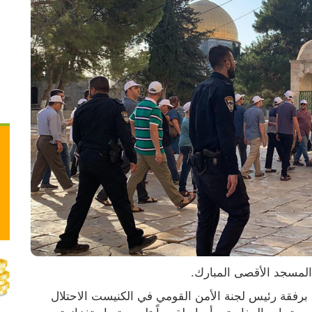
وأفادت محافظة القدس، بأن عشرات المستعمرين برفقة رئيس لجنة الأمن القومي في الكنيست الاحتلال 
تسفيكا فوغل اقتحموا باحات المسجد الأقصى، من جهة باب المغاربة، وأدوا طقوساً تلمودية واستفزازية، 