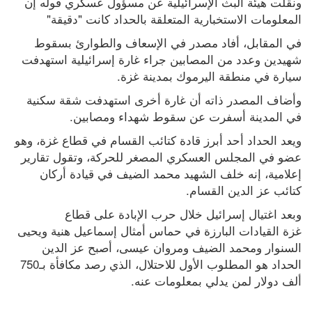
ونقلت هيئة البث الإسرائيلية عن مسؤول عسكري قوله إن 
المعلومات الاستخبارية المتعلقة بالحداد كانت "دقيقة"
في المقابل، أفاد مصدر في الإسعاف والطوارئ بسقوط 
شهيدين وعدد من المصابين جراء غارة إسرائيلية استهدفت 
سيارة في منطقة اليرموك بمدينة غزة.
وأضاف المصدر ذاته أن غارة أخرى استهدفت شقة سكنية 
في المدينة أسفرت عن سقوط شهداء ومصابين.
ويعد الحداد أحد أبرز قادة كتائب القسام في قطاع غزة، وهو 
عضو في المجلس العسكري المصغر للحركة، وتقول تقارير 
إعلامية، إنه خلف الشهيد محمد الضيف في قيادة أركان 
كتائب عز الدين القسام.
وبعد اغتيال إسرائيل خلال حرب الإبادة على قطاع 
غزة القيادات البارزة في حماس أمثال إسماعيل هنية ويحيى 
السنوار ومحمد الضيف ومروان عيسى، أصبح عز الدين 
الحداد هو المطلوب الأول للاحتلال، الذي رصد مكافأة بـ750 
ألف دولار لمن يدلي بمعلومات عنه.