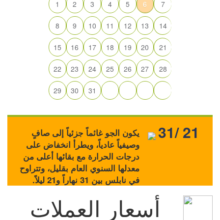
1
2
3
4
5
6
7
8
9
10
11
12
13
14
15
16
17
18
19
20
21
22
23
24
25
26
27
28
29
30
31
31/ 21
يكون الجو غائماً جزئياً إلى صافٍ
وصيفياً عادياً، ويطرأ انخفاض على
درجات الحرارة مع بقائها أعلى من
معدلها السنوي العام بقليل، وتتراوح
في نابلس بين 31 نهاراً و21 ليلاً.
أسعار العملات