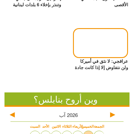
الأقصى
وتنذر بإخلاء 6 بلدات لبنانية
عراقجي: لا نثق في أميركا
ولن نتفاوض إلا إذا كانت جادة
وين أروح بنابلس؟
2026
آب
الجمعة
الخميس
الأربعاء
الثلاثاء
الاثنين
الأحد
السبت