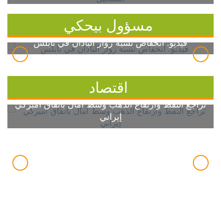
مسؤول بيحكي
فيديو: انخفاض نسبة زوار الباذان في نابلس
اقتصاد
تراجع النفط وارتفاع الذهب وسط آمال باتفاق أميركي
إيراني