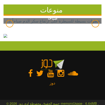
منوعات
7 خطوات بسيطة للسيطرة على ارتفاع سكر الدم
صباحاً
دوز
© 2026 جميع الحقوق محفوظة لدى دوز memoryUsage : 6.64MB ,