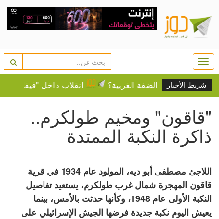
Togg
navi
ل واقع الضفة الغربية؟
انقلاب داخل "فيفا".. نواب لـ"إنفان
شريط الأخبار
"قاقون" ومخيم طولكرم..
ذاكرة النكبة الممتدة
اللاجئ مصطفى أبو ديه، المولود عام 1934 في قرية
قاقون المهجرة شمال غرب طولكرم، يستعيد تفاصيل
النكبة الأولى عام 1948، وكأنها حدثت بالأمس، بينما
يعيش اليوم نكبة جديدة فرضها الجيش الإسرائيلي على