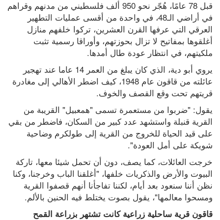
قبل 78 عامًا، هُجّر نحو 950 ألف فلسطيني من مدنهم وقراهم 
في أراضي الـ48، في واحدة من أقسى عمليات التطهير 
العرقي التي عرفها القرن العشرين، تركوا خلفهم منازل 
أغلقوها بمفاتيح لا تزال بحوزتهم، وأوراقا رسمية تثبت 
ملكيتهم، في انتظار عودة طال أمدها.
يروي أبو دية، الذي كان يبلغ من العمر 14 عاما عند تهجير 
عائلته من قاقون عام 1948، كيف اضطر الأهالي إلى مغادرة 
قريتهم تحت وقع القصف والخوف.
يقول: "ضربوا من مستعمرة تسمى "همعبيل" القريبة من 
القرية قنبلة واستشهد عدد كبير من السكان، فاضطر من بقي 
على قيد الحياة للخروج من القرية إلى طولكرم وضاحية 
شويكة على أمل العودة".
خرجت العائلات، كما يصف، دون أن تحمل شيئا معها، تاركة 
البيوت والأرض والذكريات خلفها، "أغلقنا الباب وخرجنا، وكنا 
نظن أننا سنعود بعد أيام، لكننا تفاجأنا أنهم قصفوا القرية 
ومسحوا معالمها"، يقول بصوت يختلط فيه الحنين بالألم.
قاقون قرية ساحلية زراعية كانت تشتهر بزراعة القمح 