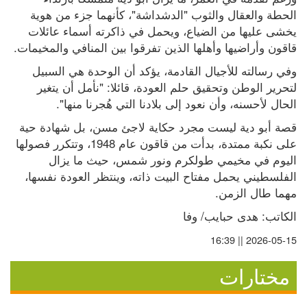
الحطة والعقال والثوب "الدشداشة"، كأنهما جزء من هوية 
يخشى عليها من الضياع، ويحمل في ذاكرته أسماء عائلات 
قاقون وأراضيها وأهلها الذين تفرقوا بين المنافي والمخيمات.
وفي رسالته للأجيال القادمة، يؤكد أن الوحدة هي السبيل 
لتحرير الوطن وتحقيق حلم العودة، قائلا: "نأمل أن يتغير 
الحال لأحسنه، وأن نعود إلى بلادنا التي هُجرنا منها".
قصة أبو دية ليست مجرد حكاية لاجئ مسن، بل شهادة حية 
على نكبة ممتدة، بدأت من قاقون عام 1948، وتتكرر فصولها 
اليوم في مخيمي طولكرم ونور شمس، حيث ما يزال 
الفلسطيني يحمل مفتاح البيت ذاته، وينتظر العودة نفسها، 
مهما طال الزمن.
الكاتب: هدى حبايب/ وفا
2026-05-15 || 16:39
مختارات