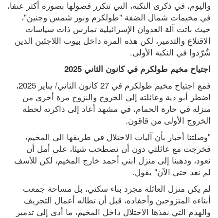
واليوم، في ذكرى النكبة، التي تتكرر فصولها بصورة أكثر عنفا، 
في مخيمات شمال الضفة "طولكرم ونور شمس وجنين"، 
حيث باتت آلة العدوان الإسرائيلية تمارس ذات سياسات 
الاقتلاع والتدمير، لكن هذه المرة داخل بيوت اللاجئين الذين 
شُرّدوا في النكبة الأولى.
اجتياح مخيم طولكرم في كانون الثاني 2025
فمع اجتياح مخيم طولكرم في 27 كانون الثاني/ يناير 2025، 
اضطر أبو دية وعائلته إلى الخروج والنزوح مرة أخرى من 
منزله في حارة الحمام، في مشهد أعاد إلى ذاكرته لحظة 
الخروج الأولى من قاقون.
"وصلتنا أخبار بأن آليات الاحتلال في طريقها الى المخيم، 
فخرجت مع عائلتي دون أن نصطحب شيئا، على أمل أن 
نعود، وذهبنا إلى منزل ابني أحمد خارج المخيم، لكن للأسف 
لم نعد حتى الآن" يقول.
لم يكن منزل العائلة مجرد بناء سكني، بل مساحة جمعت 
أبناءه المتزوجين وأحفاده، قبل أن تطاله أعمال التجريف 
والهدم التي نفذها الاحتلال داخل المخيم، ما أدى إلى تدمير 