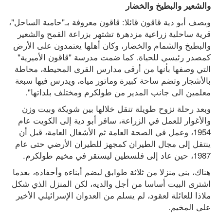
والشعير والبطيخ والخضار
ويصف أبو دية قاقون قائلا: قاقون معروفة بـ"حامية الساحل"، 
قرية ساحلية زراعية مزدهرة تشتهر بزراعة القمح والشعير 
والبطيخ والشمام والخضار، وكان أهلها يعتمدون على الأرض 
كمصدر رئيسي للحياة. كما ضمت مدرسة "قاقون الأميرية" 
التي وصفها بأنها من أرقى مدارس القرى المحيطة، محاطة 
بالأشجار وتضم ساحة كبيرة وماتور مياه، ويدرس فيها سبعة 
معلمين الى جانب المدير من طولكرم ومختلف بلداتها".
وبعد رحلة نزوح طويلة تنقل خلالها بين شويكة وبيت وزن 
والأغوار للعمل في الزراعة، سافر أبو دية إلى الكويت عام 
1954، وعمل في الصحة العامة ثم الأشغال العامة، قبل أن 
ينتقل إلى مجال الطيران كمجهز للطيران الأرضي حتى عام 
1987، حين عاد إلى فلسطين ليستقر في مخيم طولكرم.
هناك، بنى منزلا من ثلاثة طوابق ليضم أبناءه وأحفاده، بعدما 
اشترى البيت أساسا من أجل والديه، لكن المنزل الذي شكل 
ملاذا للعائلة لعقود، لم يسلم من العدوان الإسرائيلي الأخير 
على المخيم.