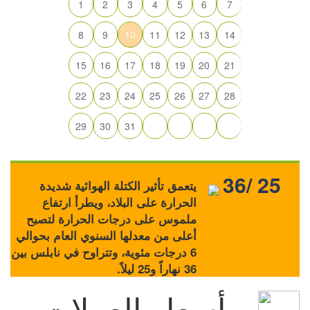
1
2
3
4
5
6
7
8
9
10
11
12
13
14
15
16
17
18
19
20
21
22
23
24
25
26
27
28
29
30
31
36/ 25
يتعمق تأثير الكتلة الهوائية شديدة
الحرارة على البلاد، ويطرأ ارتفاع
ملموس على درجات الحرارة لتصبح
أعلى من معدلها السنوي العام بحوالي
6 درجات مئوية، وتتراوح في نابلس بين
36 نهاراً و25 ليلاً.
أسعار العملات