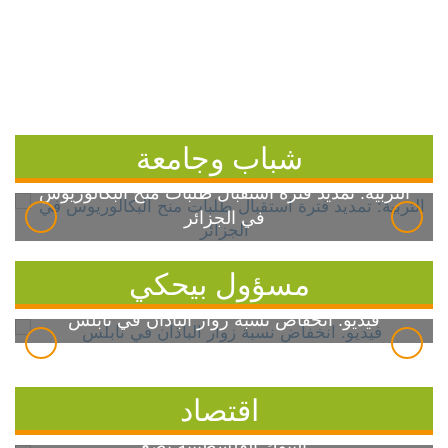
شباب وجامعة
التربية: تمديد فترة استقبال طلبات منح البكالوريوس
في الجزائر
مسؤول بيحكي
فيديو: انخفاض نسبة زوار الباذان في نابلس
اقتصاد
البنوك الفلسطينية تضع