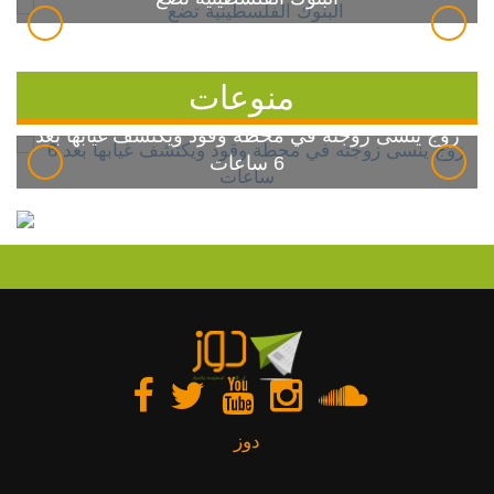
منوعات
زوج ينسى زوجته في محطة وقود ويكتشف غيابها بعد
6 ساعات
دوز