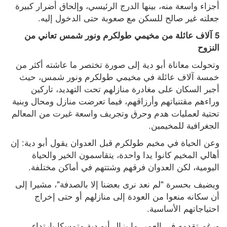
أجزاء واسعة منه، بينها الدرج الرئيسي، وإلحاق أضرار كبيرة 
جعلته غير صالح للسكن مع صعوبة حتى الدخول إليه.
5 آلاف عائلة من مخيمي طولكرم ونور شمس تعاني من 
النزوح
وتحولت معاناة أبو دية إلى صورة تختصر ما عاشته أكثر من 
خمسة آلاف عائلة في مخيمي طولكرم ونور شمس، حيث 
أجبر السكان على مغادرة منازلهم تحت التهديد، تاركين 
وراءهم مقتنياتهم وأرزاقهم، فيما تعرضت منازل ومحال وبنية 
تحتية لعمليات هدم وحرق وتجريف واسعة غيرت من المعالم 
الجغرافية للمخيمين.
وعن الحياة في مخيم طولكرم قبل العدوان يقول أبو دية: إن 
أهالي المخيم كانوا يدا واحدة، يتقاسمون الخير والحياة 
اليومية، لكن العدوان فرقهم وشتتهم في أماكن مختلفة.
ويضيف بحسرة "لم نعد نرى بعضنا إلا بالصدفة"، مشيرا إلى 
أن سكانه منعوا من العودة إلى منازلهم أو حتى إخراج 
احتياجاتهم الأساسية.
ورغم تقدمه في العمر، ما يزال أبو دية متمسكا بارتداء 