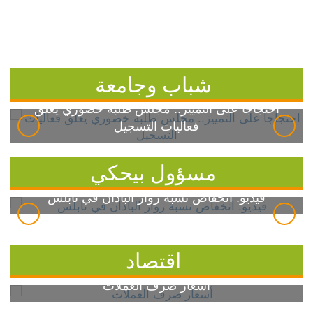
شباب وجامعة
احتجاجاً على التمييز.. مجلس طلبة خضوري يعلق
فعاليات التسجيل
مسؤول بيحكي
فيديو: انخفاض نسبة زوار الباذان في نابلس
اقتصاد
أسعار صرف العملات