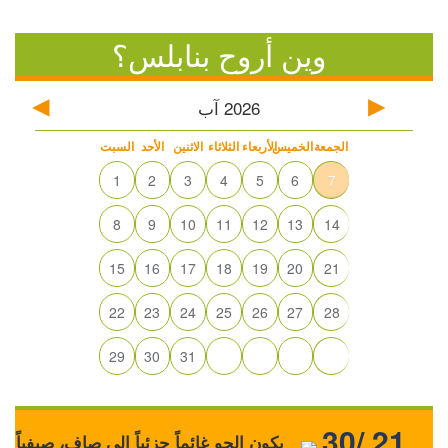
وين أروح بنابلس؟
2026
آب
الجمعة
الخميس
الأربعاء
الثلاثاء
الاثنين
الأحد
السبت
1
2
3
4
5
6
7
8
9
10
11
12
13
14
15
16
17
18
19
20
21
22
23
24
25
26
27
28
29
30
31
30/ 21
يكون الجو غائماً جزئياً إلى صافٍ، صيفياً