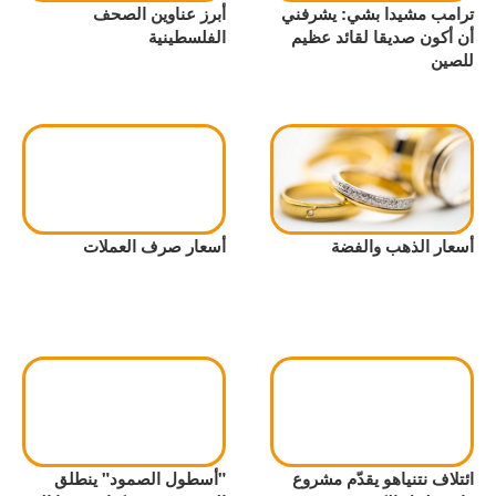
ترامب مشيدا بشي: يشرفني
أبرز عناوين الصحف
أن أكون صديقا لقائد عظيم
الفلسطينية
للصين
أسعار الذهب والفضة
أسعار صرف العملات
ائتلاف نتنياهو يقدّم مشروع
"أسطول الصمود" ينطلق