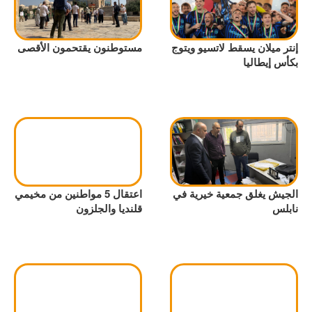
إنتر ميلان يسقط لاتسيو ويتوج
مستوطنون يقتحمون الأقصى
بكأس إيطاليا
الجيش يغلق جمعية خيرية في
اعتقال 5 مواطنين من مخيمي
نابلس
قلنديا والجلزون