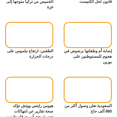
قانون لحل الكنيست
الخميس من تركيا متوجها إلى
غزة
إصابة أم وطفلتها برضوض في
الطقس: ارتفاع ملموس على
هجوم للمستوطنين على
درجات الحرارة
بورين
السعودية تعلن وصول أكثر من
هيومن رايتس ووتش تؤكد
860 ألف حاج
صحة تقارير عن انتهاكات
جنسية بحق أسرى فلسطينيين