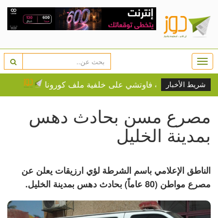
Togg
navi
صية بمحاكمة فاوتشي على خلفية ملف كورونا
إخطار بإزالة
شريط الأخبار
مصرع مسن بحادث دهس
بمدينة الخليل
الناطق الإعلامي باسم الشرطة لؤي ارزيقات يعلن عن
مصرع مواطن (80 عاماً) بحادث دهس بمدينة الخليل.