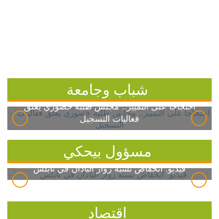
شباب وجامعة
احتجاجاً على التمييز.. مجلس طلبة خضوري يعلق
فعاليات التسجيل
مسؤول بيحكي
فيديو: انخفاض نسبة زوار الباذان في نابلس
اقتصاد