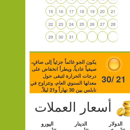
15
16
17
18
19
20
21
22
23
24
25
26
27
28
29
30
31
يكون الجو غائماً جزئياً إلى صافٍ،
صيفياً عادياً، ويطرأ انخفاض على
درجات الحرارة لتبقى حول
30/ 21
معدلها السنوي العام، وتتراوح في
نابلس بين 30 نهاراً و21 ليلاً.
أسعار العملات
الدولار
الدينار
اليورو