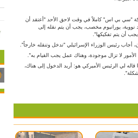
وقال نتنياهو في حديث لبرنامج "60 دقيقة" تبثه شبكة "سي بي اس" كاملاً في وقت لاحق الأحد "أعتقد أن 
الحرب حققت الكثير، لكنها لم تنته بعد لأن ثمة مواد نووية، يورانيوم مخصب، يجب أن يتم نقله إلى 
يجب أن يتم تفكيكها".
أجاب رئيس الوزراء الإسرائيلي "تدخل وتنقله خارجاً".
 الأمور لا تزال موجودة، وهناك عمل يجب القيام به".
وأضاف: "لن أتحدث عن الوسائل العسكرية، لكن ما قاله لي الرئيس الأميركي هو: أريد الدخول إلى هناك، 
شكلة".