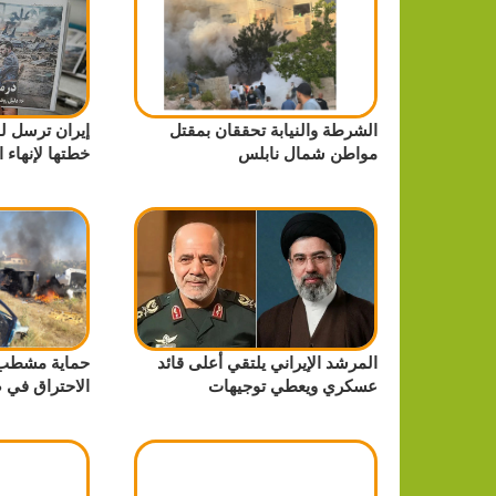
الشرطة والنيابة تحققان بمقتل
إيران ترسل ل
مواطن شمال نابلس
خطتها لإنهاء 
المرشد الإيراني يلتقي أعلى قائد
حماية مشطب 
عسكري ويعطي توجيهات
الاحتراق في ض