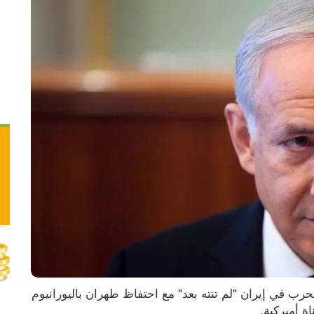
اعتبر رئيس الوزراء الإسرائيلي بنيامين نتنياهو أن الحرب في إيران "لم تنته بعد" مع احتفاظ طهران باليورانيوم 
 أميركية.