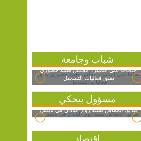
شباب وجامعة
احتجاجاً على التمييز.. مجلس طلبة خضوري
يعلق فعاليات التسجيل
مسؤول بيحكي
فيديو: انخفاض نسبة زوار الباذان في نابلس
اقتصاد