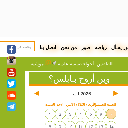
وز يسأل
رياضة
صور
من نحن
اتصل بنا
الطقس: أجواء صيفية عادية
موشيه فيغلين: إما التهجير
وين أروح بنابلس؟
2026
آب
الجمعة
الخميس
الأربعاء
الثلاثاء
الاثنين
الأحد
السبت
1
2
3
4
5
6
7
8
9
10
11
12
13
14