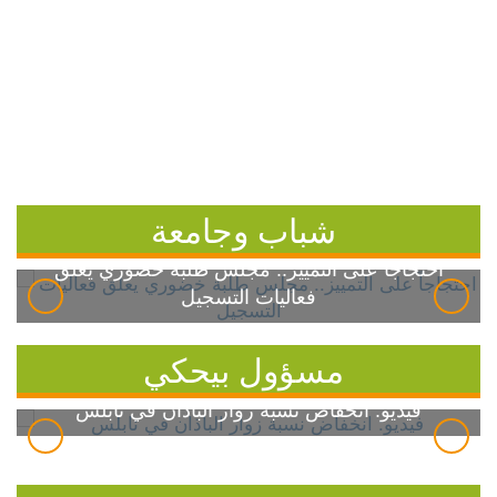
شباب وجامعة
احتجاجاً على التمييز.. مجلس طلبة خضوري يعلق
فعاليات التسجيل
مسؤول بيحكي
فيديو: انخفاض نسبة زوار الباذان في نابلس