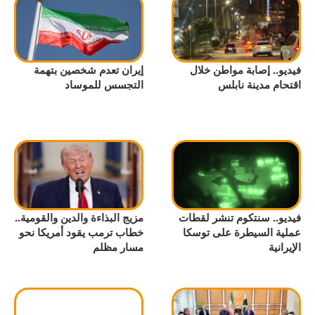
فيديو.. إصابة مواطن خلال
إيران تعدم شخصين بتهمة
اقتحام مدينة نابلس
التجسس للموساد
فيديو.. سنتكوم تنشر لقطات
مزيج البذاءة والدين والقومية..
عملية السيطرة على توسكا
خطاب ترمب يقود أمريكا نحو
الإيرانية
مسار مظلم