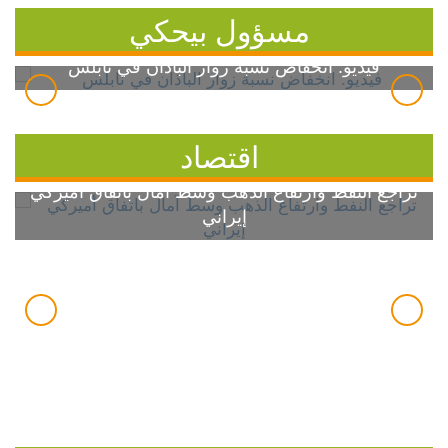
مسؤول بيحكي
فيديو: انخفاض نسبة زوار الباذان في نابلس
اقتصاد
تراجع النفط وارتفاع الذهب وسط آمال باتفاق أميركي
إيراني