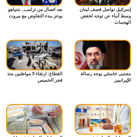
إسرائيل تواصل قصف لبنان
بعد اتصال من ترامب.. نتنياهو
وسط أنباء عن توجه لخفض
يوعز ببدء التفاوض مع بيروت
الهجمات
مجتبى خامنئي يوجه رسالة
القطاع: ارتقاء 5 مواطنين منذ
للإيرانيين
فجر الخميس