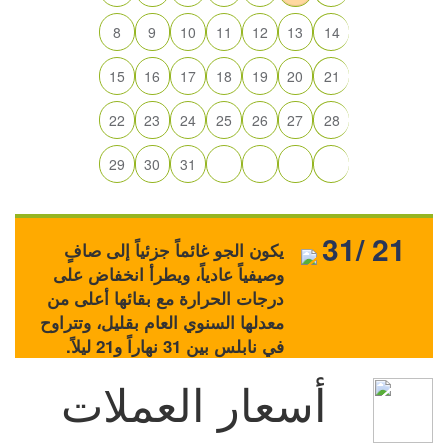
8
9
10
11
12
13
14
15
16
17
18
19
20
21
22
23
24
25
26
27
28
29
30
31
31/ 21
يكون الجو غائماً جزئياً إلى صافٍ
وصيفياً عادياً، ويطرأ انخفاض على
درجات الحرارة مع بقائها أعلى من
معدلها السنوي العام بقليل، وتتراوح
في نابلس بين 31 نهاراً و21 ليلاً.
أسعار العملات