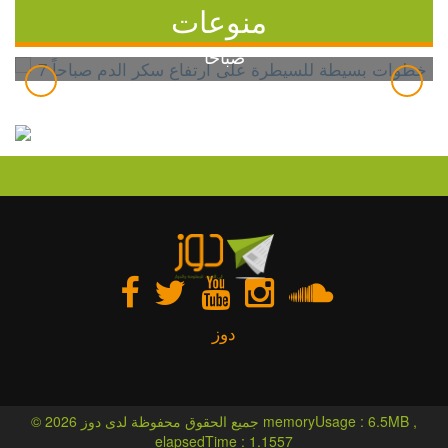
منوعات
7 خطوات بسيطة للسيطرة على ارتفاع سكر الدم
صباحاً
دوز
© 2026 جميع الحقوق محفوظة لدى دوز memoryUsage : 6.5MB ,
elapsedTime : 1.1557