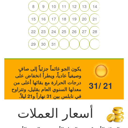
8
9
10
11
12
13
14
15
16
17
18
19
20
21
22
23
24
25
26
27
28
29
30
31
يكون الجو غائماً جزئياً إلى صافٍ
وصيفياً عادياً، ويطرأ انخفاض على
درجات الحرارة مع بقائها أعلى من
31/ 21
معدلها السنوي العام بقليل، وتتراوح
في نابلس بين 31 نهاراً و21 ليلاً.
أسعار العملات