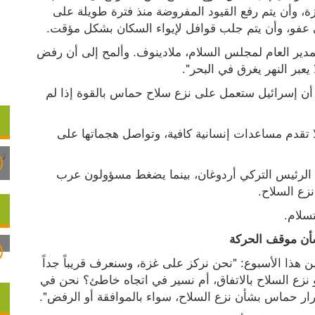
قوات الجيش الإسرائيلي من معظم أو كل قطاع غزة، وأن يتم رفع القيود المفروضة منذ فترة طويلة على 
عفو، وأن يتم جلب قوافل لإيواء السكان بشكل مؤقت.
الشخص الذي نقل المقترح إلى قيادة حماس هو المدير العام لمجلس السلام، ملادينوف. وألمح إلى أن رفض 
عبر النهر يغرق في البحر".
في الوقت نفسه، أكد رئيس الوزراء بنيامين نتنياهو أن إسرائيل ستعمل على نزع سلاح حماس بالقوة إذا لم 
وتؤكد حماس أن إسرائيل لا تفي بالتزاماتها، وأنها لا تقدم مساعدات إنسانية كافية، وتواصل هجماتها على 
وقد أجرت قيادة حماس محادثات في إسطنبول مع الرئيس التركي أردوغان، بينما يضغط مسؤولون عرب 
زع السلاح.
سلام.
أن موقف الحركة
قال عضو بارز في مجلس السلام في وقت سابق من هذا الأسبوع: "نحن نركز على غزة، وسنعرف قريباً جداً 
الوجهة التي نسير فيها. هل نسير في اتجاه جيد نحو نزع السلاح بالاتفاق، أم نسير في اتجاه خاطئ؟ نحن في 
رار حماس بشأن نزع السلاح، سواء بالموافقة أو الرفض".