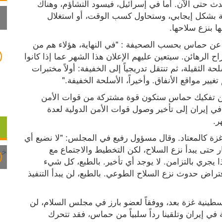
يتفاءل الوسطاء بأن حماس ستوافق، وهو ما لم يحدث حتى الآن. أما في إسرائيل، فيسود التشاؤم، وهناك 
أيضاً تقييمات تشير إلى أن حماس لا تنوي الاستجابة بشكل إيجابي، وستحاول كسب الوقت، أو استغلال 
ا بنزع سلاحها.
قال مسؤول رفيع في مجلس السلام التابع لترامب عن حماس بحسب الصحيفة : "في النهاية، هؤلاء هم من 
فاجأونا أيضاً بشكل إيجابي، كما حدث مع إطلاق سراح الرهائن. سيتعين عليهم الإعلان هذا الشهر عما إذا كانوا 
مستعدين لنزع سلاحهم. ستبدأ الخطوة الأولى بالأسلحة الثقيلة، ثم تنتقل تدريجياً إلى الخفيفة: أولاً مختبرات 
غيير مواقع الأنفاق. وأخيراً، الأسلحة الخفيفة."
وبحسب التقرير الإسرائيلي فإن الجهة التي ستضمن تفكيك حماس ستكون قوة مشتركة من قوات الأمن 
الفلسطينية وقوات الأمن الدولية. وقد أدى الصراع في إيران إلى تأخير وصول قوات الأمن الدولية لعدة 
ر.
في الوقت نفسه، تستمر جميع خطط إعادة إعمار غزة كالمعتاد. وقال مسؤول رفيع في المجلس: "لا نضيع أي 
وقت، فالعمل مستمر كالمعتاد. لن تبدأ إعادة الإعمار حتى يبدأ نزع السلاح، لكن التخطيط والاجتماع مع 
المقاولين وإعداد البنية التحتية ونظام البناء - كل هذا يجري بالتزامن. لا يوجد أي تأخير. بالطبع، كل شيء 
مرهون بالتنفيذ. المناقصات. كل شيء يسير على افتراض حدوث نزع السلاح الطوعي. بالطبع، لن يبدأ التنفيذ 
في غضون ذلك، لم تدخل اللجنة التكنوقراطية الفلسطينية غزة بعد، ووفقاً لعضو بارز في مجلس السلام، لن 
تدخلها حتى يتضح موقف حماس. "إذا انتهت الحملة في إيران وتلقينا رداً سلبياً من حماس، فقد تتحرك 