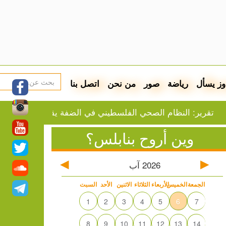
وز يسأل
رياضة
صور
من نحن
اتصل بنا
 النظام الصحي الفلسطيني في الضفة يقترب من الانهيار
ناد
وين أروح بنابلس؟
2026
آب
الجمعة
الخميس
الأربعاء
الثلاثاء
الاثنين
الأحد
السبت
1
2
3
4
5
6
7
8
9
10
11
12
13
14