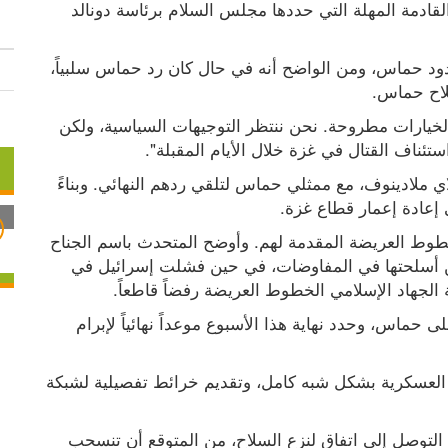
من المتوقع أن تنتهي خلال الأربع والعشرين ساعة القادمة المهلة التي حددها مجلس السلام برئاسة دونالد 
ووفقاً لصحيفة يديعوت احرنوت، تترقب إسرائيل ردود حماس، ومن الواضح أنه في حال كان رد حماس سلبياً، 
لاح حماس.
وتقول مصادر إسرائيلية مطلعة على الأمر: "جميع الخيارات مطروحة. نحن ننتظر التوجيهات السياسية، ولكن 
ئناف القتال في غزة خلال الأيام المقبلة".
ومن المقرر أن يجتمع المدير العام للمجلس، نيكولاي ملادينوف، مع ممثلي حماس لتلقي ردهم النهائي. وبناءً 
إعادة إعمار قطاع غزة.
وأبدى مسؤولو حماس حتى الآن تحفظات على الخطوط العريضة المقدمة لهم. وأوضح المتحدث باسم الجناح 
العسكري للحركة أن الحركة غير مستعد للتخلي عن أسلحتها في المفاوضات، في حين فشلت إسرائيل في 
جهاد الإسلامي الخطوط العريضة رفضاً قاطعاً.
وقرر مجلس السلام التابع لترامب تصعيد الضغط على حماس، وحدد نهاية هذا الأسبوع موعداً نهائياً لإبرام 
ويطالب المجلس حماس بالالتزام بتفكيك ترسانتها العسكرية بشكل شبه كامل، وتقديم خرائط تفصيلية لشبكة 
بحسب وثائق داخلية لمجلس السلام، فإنه في حال التوصل إلى اتفاق لنزع السلاح، من المتوقع أن تنسحب 