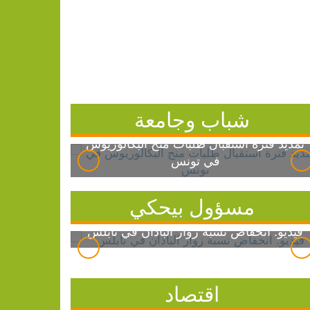
شباب وجامعة
تمديد فترة استقبال طلبات منح البكالوريوس
في تونس
مسؤول بيحكي
فيديو: انخفاض نسبة زوار الباذان في نابلس
اقتصاد