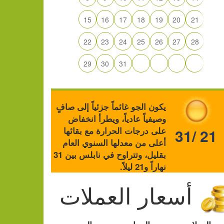
15
16
17
18
19
20
21
22
23
24
25
26
27
28
29
30
31
يكون الجو غائماً جزئياً إلى صافٍ
وصيفياً عادياً، ويطرأ انخفاض
على درجات الحرارة مع بقائها
31/ 21
أعلى من معدلها السنوي العام
بقليل، وتتراوح في نابلس بين 31
نهاراً و21 ليلاً.
أسعار العملات