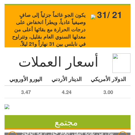
31/ 21
يكون الجو غائماً جزئياً إلى صافٍ
وصيفياً عادياً، ويطرأ انخفاض على
درجات الحرارة مع بقائها أعلى من
معدلها السنوي العام بقليل، وتتراوح
في نابلس بين 31 نهاراً و21 ليلاً.
أسعار العملات
الدولار الأمريكي
الدينار الأردني
اليورو الأوروبي
3.47
4.24
3.00
مجتمع
بيان من نقابة النقل العام حول أزمة الوقود