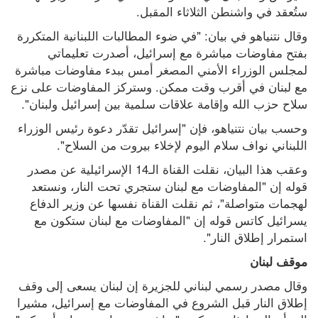
ستُعقد في واشنطن الثلاثاء المقبل.
وقال نتنياهو في بيان: "في ضوء المطالبات اللبنانية المتكررة 
بفتح مفاوضات مباشرة مع إسرائيل، أصدرت تعليماتي 
لمجلس الوزراء الأمني المصغر أمس ببدء مفاوضات مباشرة 
مع لبنان في أقرب وقت ممكن. وستركز المفاوضات على نزع 
سلاح حزب الله وإقامة علاقات ‌سلمية بين إسرائيل ولبنان".
وحسب بيان نتنياهو، فإن "إسرائيل تقدّر دعوة رئيس الوزراء 
اللبناني نواف سلام اليوم لإخلاء بيروت من السلاح".
وعقب هذا البيان، نقلت القناة الـ14 الإسرائيلية عن مصدر 
قوله إن "المفاوضات مع لبنان ستجري تحت النار، ونستعد 
لهجمات متواصلة"، ثم نقلت القناة نفسها عن وزير الدفاع 
يسرائيل كاتس قوله إن "المفاوضات مع لبنان ستكون مع 
استمرار إطلاق النار".
موقف لبنان
وقال مصدر رسمي لبناني للجزيرة إن لبنان يسعى إلى وقف 
إطلاق النار قبل الشروع في المفاوضات مع إسرائيل، مشيرا 