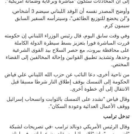
إلى أن المحادثات ستكون "مباشرة وبرعاية وضمانة أمريكية".
وأوضح المصدر نفسه أن الوفد اللبناني سيضم 3 أشخاص، 
و"لن يخضع للتوزيع الطائفي"، وسيترأسه السفير السابق 
سيمون كرم.
وفي وقت سابق اليوم، قال رئيس الوزراء اللبناني إن حكومته 
قررت المباشرة فورا بتعزيز بسط سيطرة الدولة الكاملة 
على محافظة بيروت، مع حصر السلاح بيد القوى الشرعية 
وحدها، وتشديد تطبيق القوانين وإحالة المخالفين إلى القضاء 
المختص.
من ناحية أخرى، دعا النائب عن حزب الله اللبناني علي فياض 
الحكومة إلى التمسك بوقف إطلاق النار شرطا مسبقا قبل 
الانتقال إلى أي خطوة أخرى.
وقال فياض "نشدد على التمسك بالثوابت وانسحاب إسرائيل 
ووقف الأعمال العدائية وعودة السكان".
تدخل ترامب
وقال الرئيس الأمريكي دونالد ترامب -في تصريحات لشبكة 
"إن بي سي"- إن "الإسرائيليين يقلصون عملياتهم في لبنان، 