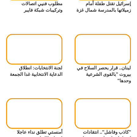
إسرائيل تقتل طفلة أمام
مطلوب فنيي اتصالات
زميلاتها بالمدرسة شمال غزة
وتركيبات شبكة فايبر
لبنان.. قرار بحصر السلاح في
لجنة الانتخابات: انطلاق
بيروت "بالقوى الشرعية
الدعاية الانتخابية غدا الجمعة
وحدها"
"كاذب وفاشل".. انتقادات
أمنستي تطلق نداء عاجلا