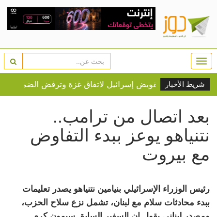
Togg
navi
شريط الأخبار
بعد اتصال من ترامب..
نتنياهو يوعز ببدء التفاوض
مع بيروت
رئيس الوزراء الإسرائيلي بنيامين نتنياهو يصدر تعليمات
ببدء محادثات سلام مع لبنان، تشمل نزع سلاح الحزب،
ومصدر لبناني يقول إن السفير السابق سيمون كرم