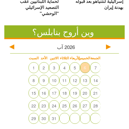
إسرائيلية لنتنياهو بعد قبوله
لحماية اللبنانيين عقب
بهدنة إيران
التصعيد الإسرائيلي
"الوحشي"
وين أروح بنابلس؟
2026
آب
الجمعة
الخميس
الأربعاء
الثلاثاء
الاثنين
الأحد
السبت
1
2
3
4
5
6
7
8
9
10
11
12
13
14
15
16
17
18
19
20
21
22
23
24
25
26
27
28
29
30
31