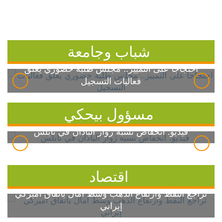
شباب وجامعة
احتجاجاً على التمييز.. مجلس طلبة خضوري يعلق
فعاليات التسجيل
مسؤول بيحكي
فيديو: انخفاض نسبة زوار الباذان في نابلس
اقتصاد
تراجع النفط وارتفاع الذهب وسط آمال باتفاق أميركي
إيراني