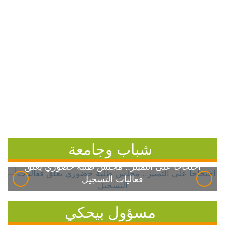
شباب وجامعة
احتجاجاً على التمييز.. مجلس طلبة خضوري يعلق
فعاليات التسجيل
مسؤول بيحكي