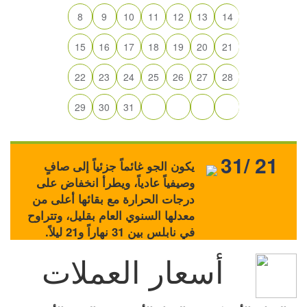
8
9
10
11
12
13
14
15
16
17
18
19
20
21
22
23
24
25
26
27
28
29
30
31
31/ 21
يكون الجو غائماً جزئياً إلى صافٍ
وصيفياً عادياً، ويطرأ انخفاض على
درجات الحرارة مع بقائها أعلى من
معدلها السنوي العام بقليل، وتتراوح
في نابلس بين 31 نهاراً و21 ليلاً.
أسعار العملات