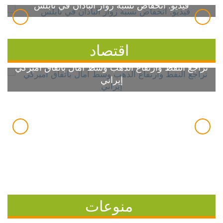
فيديو: انخفاض نسبة زوار الباذان في نابلس
اقتصاد
تراجع النفط وارتفاع الذهب وسط آمال باتفاق أميركي
إيراني
منوعات
7 خطوات بسيطة للسيطرة على ارتفاع سكر الدم