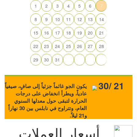
1
2
3
4
5
6
7
8
9
10
11
12
13
14
15
16
17
18
19
20
21
22
23
24
25
26
27
28
29
30
31
30/ 21
يكون الجو غائماً جزئياً إلى صافٍ، صيفياً
عادياً، ويطرأ انخفاض على درجات
الحرارة لتبقى حول معدلها السنوي
العام، وتتراوح في نابلس بين 30 نهاراً
و21 ليلاً.
أسعار العملات