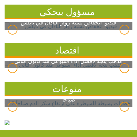
مسؤول بيحكي
فيديو: انخفاض نسبة زوار الباذان في نابلس
اقتصاد
الذهب يتجه لأفضل أداء أسبوعي منذ كانون الثاني
منوعات
7 خطوات بسيطة للسيطرة على ارتفاع سكر الدم
صباحاً