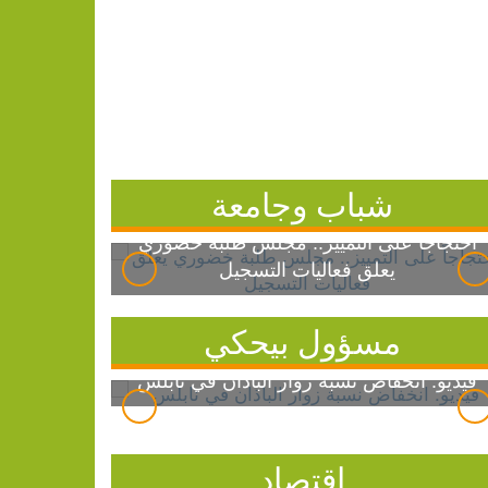
شباب وجامعة
احتجاجاً على التمييز.. مجلس طلبة خضوري
يعلق فعاليات التسجيل
مسؤول بيحكي
فيديو: انخفاض نسبة زوار الباذان في نابلس
اقتصاد