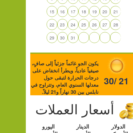
15
16
17
18
19
20
21
22
23
24
25
26
27
28
29
30
31
يكون الجو غائماً جزئياً إلى صافٍ،
صيفياً عادياً، ويطرأ انخفاض على
درجات الحرارة لتبقى حول
30/ 21
معدلها السنوي العام، وتتراوح في
نابلس بين 30 نهاراً و21 ليلاً.
أسعار العملات
الدولار
الدينار
اليورو