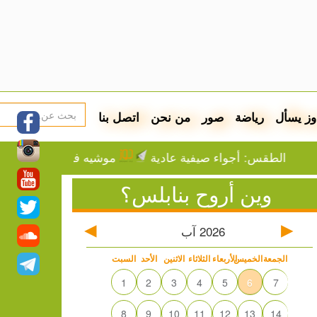
وز يسأل
رياضة
صور
من نحن
اتصل بنا
لطقس: أجواء صيفية عادية
موشيه فيغلين: إما التهجير أ
وين أروح بنابلس؟
2026
آب
الجمعة
الخميس
الأربعاء
الثلاثاء
الاثنين
الأحد
السبت
1
2
3
4
5
6
7
8
9
10
11
12
13
14