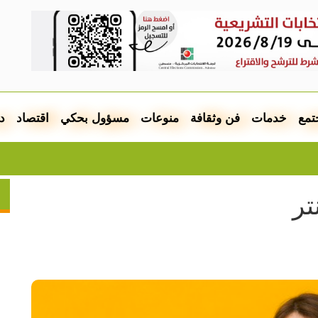
تمع
خدمات
فن وثقافة
منوعات
مسؤول بحكي
اقتصاد
د
ا
ر