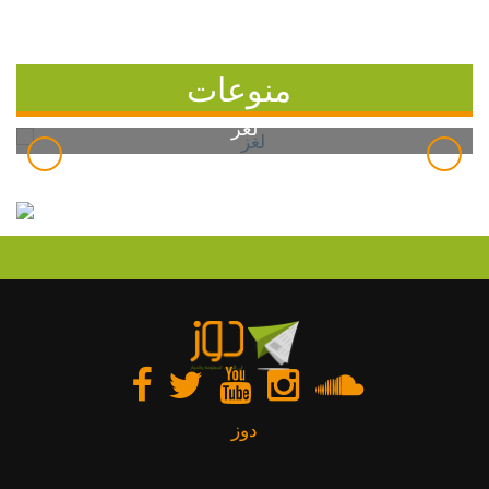
منوعات
لغز
دوز