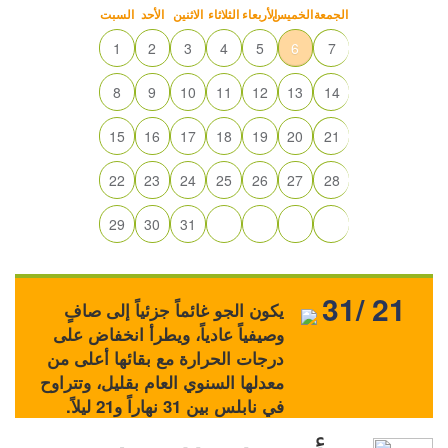
الجمعة
الخميس
الأربعاء
الثلاثاء
الاثنين
الأحد
السبت
1
2
3
4
5
6
7
8
9
10
11
12
13
14
15
16
17
18
19
20
21
22
23
24
25
26
27
28
29
30
31
31/ 21
يكون الجو غائماً جزئياً إلى صافٍ
وصيفياً عادياً، ويطرأ انخفاض على
درجات الحرارة مع بقائها أعلى من
معدلها السنوي العام بقليل، وتتراوح
في نابلس بين 31 نهاراً و21 ليلاً.