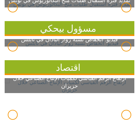
تمديد فترة استقبال طلبات منح البكالوريوس في تونس
مسؤول بيحكي
فيديو: انخفاض نسبة زوار الباذان في نابلس
اقتصاد
ارتفاع الرقم القياسي لكميات الإنتاج الصناعي خلال
حزيران