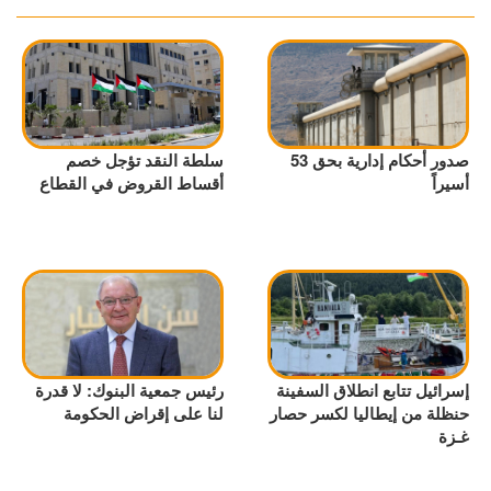
صدور أحكام إدارية بحق 53
سلطة النقد تؤجل خصم
أسيراً
أقساط القروض في القطاع
إسرائيل تتابع انطلاق السفينة
رئيس جمعية البنوك: لا قدرة
حنظلة من إيطاليا لكسر حصار
لنا على إقراض الحكومة
غـزة