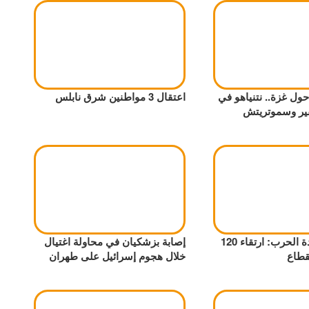
ول غزة.. نتنياهو في
اعتقال 3 مواطنين شرق نابلس
فير وسموتريتش
118 يوماً لعودة الحرب: ارتقاء 120
إصابة بزشكيان في محاولة اغتيال
قطاع
خلال هجوم إسرائيل على طهران