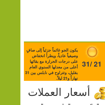
يكون الجو غائماً جزئياً إلى صافٍ
وصيفياً عادياً، ويطرأ انخفاض
على درجات الحرارة مع بقائها
31/ 21
أعلى من معدلها السنوي العام
بقليل، وتتراوح في نابلس بين 31
نهاراً و21 ليلاً.
أسعار العملات