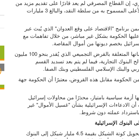
قال رئيس جمعية البنوك في فلسطين، ماهر المصري، إن القطاع المصرفي لم يعد قادرًا على تقديم مزيد من 
القروض للحكومة الفلسطينية، بعدما بلغ السقف الأعلى المسموح به من سلطة النقد، والبالغ 3 مليارات 
وأوضح المصري، الأحد 13.07.2025، خلال مقابلة ضمن برنامج "الاقتصاد على وقع العدوان" الذي يُبث عبر 
تلفزيون فلسطين، أن هناك قروضًا إضافية حصلت عليها الحكومة بشكل غير مباشر، من خلال تفاهمات مع 
سرائيل بخصم ديونها من أموال المقاصة.
وأكد المصري أن الحكومة بدأت فعليًا بتسديد التزاماتها المتعلقة بالقرض التجميعي الذي يُقدر بنحو 100 مليون 
شيكل شهريًا، ويتوزع على شقين: القسم الأول لصالح البنوك التجارية، فيما لم يتم بعد تسديد القسم 
ربي والبنك الإسلامي الفلسطيني وبنك الصفا.
وشدد المصري على أن البنوك لا تطالب بضمانات من الحكومة مقابل هذه القروض، معتبرًا أن الحكومة جهة 
وفيما يتعلق بأزمة فائض الشيكل، أوضح المصري أنها أزمة سياسية بامتياز، محذرًا من محاولات إسرائيل 
التنصل من مسؤوليتها تجاه عملتها المحلية. وأضاف أن الادعاءات الإسرائيلية بشأن "غسيل الأموال" غير 
باسترداد عملته دون شروط.
 البنوك الإسرائيلية
وأشار إلى أن البنوك الفلسطينية بدأت مؤخرًا في تحويل كوتة الشيكل بقيمة 4.5 مليار شيكل إلى البنوك 