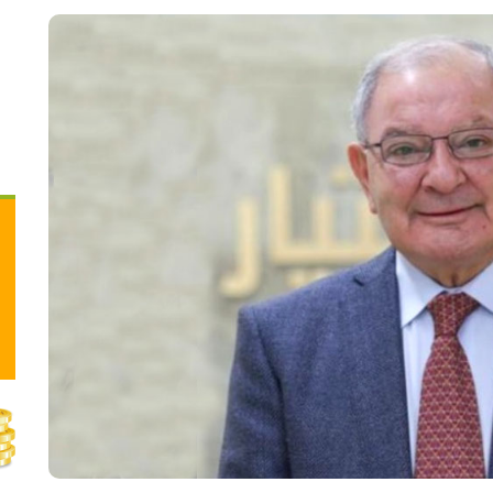
فيديو.. مستوطنون يسرقون المياه جنوب نابلس