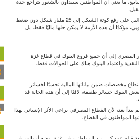
الإسرائيلية، لكن هذه العملية تحتاج إلى نحو ستة أسابيع، ما يعني أن المواطنين سيبدأون بالشعور بتراجع حدة 
قبل.
وعبّر المصري عن تشاؤمه من إمكانية موافقة إسرائيل على رفع كوتة الشيكل إلى 25 مليار شيكل دون ضغط 
سياسي حقيقي من الولايات المتحدة والاتحاد الأوروبي، مؤكدًا أن هذه الأزمة لا يمكن حلها ماليًا فقط، بل 
وحول أداء القطاع المصرفي في ظل العدوان، أشار المصري إلى أن جميع فروع البنوك في قطاع غزة 
نقدية واعتماد البنوك هناك على الحوالات فقط.
وقال إن البنوك بدأت في التحوط منذ عامين عبر اقتطاع مخصصات ضمن بياناتها المالية تحسبًا لخسائر 
محتملة، وهو ما انعكس على الأرباح، حيث سجّلت بعض البنوك خسائر طفيفة، لافتًا إلى أن هذه الحالة قد 
وأوضح أن الخصم على رواتب الموظفين في غزة لم يبدأ بعد، لأن القطاع المصرفي يراعي الأثر الإنساني لهذا 
شها المواطنون في القطاع.
وحول ارتفاع الودائع، قال المصري إنها ارتفعت نتيجة قيام عدد كبير من المواطنين في غزة بوضع أموالهم في 