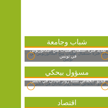
شباب وجامعة
تمديد فترة استقبال طلبات منح البكالوريوس
في تونس
مسؤول بيحكي
فيديو: انخفاض نسبة زوار الباذان في نابلس
اقتصاد