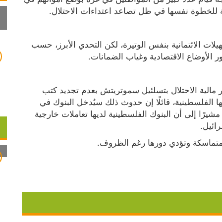
ة للخطوة نفسها في ظل تصاعد اعتداءات الاحتلال.
وفي الوقت نفسه، استمرت البنوك في تقديم التسهيلات الائتمانية بنفس الوتيرة، لكن التحدي الأبرز، حسب 
ر الأوضاع الاقتصادية وغياب الضمانات.
وفي سياق متصل، علّق المصري على تهديدات وزير مالية الاحتلال بتسلئيل سموتريتش بعدم تجديد كتب 
الضمان اللازمة لتعامل البنوك الإسرائيلية مع نظيرتها الفلسطينية، قائلًا إن حدوث ذلك سيُدخل البنوك في 
ضائقة شديدة لكنه لا يعني انهيار النظام المصرفي، مشيرًا إلى أن البنوك الفلسطينية لديها تعاملات خارجية 
رائيل.
 متماسكة وتؤدي دورها رغم الظروف.