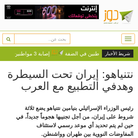
Togg
navi
يش والمستوطنين في الضفة
إصابة 3 مواطنين إثر اعتداء للمستوطنين في بيت فوريك
شريط الأخبار
نتنياهو: إيران تحت السيطرة
وهدفي التطبيع مع العرب
رئيس الوزراء الإسرائيلي بنيامين نتنياهو يضع ثلاثة
شروط على إيران، من أجل تجنيبها هجوماً جديداً، في
حين لم يتم تحديد أي موعد رسمي لاستئناف
المفاوضات النووية بين طهران وواشنطن.