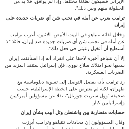
الإيراني فسيكون نظامًا مختلفًا، وإذا لم يوافق، فلا بد من 
الحيلولة بينهم وبين ذلك".
ترامب يعرب عن أمله في تجنب شن أي ضربات جديدة على 
إيران
وخلال لقائه نتنياهو في البيت الأبيض، الاثنين، أعرب ترامب 
عن أمله في تجنب شن أي ضربات جديدة ضد إيران، قائلا "لا 
أستطيع أن أتخيل رغبتي في فعل ذلك".
إلا أن نتنياهو أخبره لاحقا على انفراد أنه إذا استأنفت إيران 
سعيها نحو امتلاك سلاح نووي، فإن إسرائيل ستنفذ المزيد من 
الضربات العسكرية.
رد ترامب بأنه يفضل التوصل إلى تسوية دبلوماسية مع 
طهران، لكنه لم يعترض على الخطة الإسرائيلية، حسب 
صحيفة "وول ستريت جورنال"، نقلا عن مسؤولين أميركيين 
وإسرائيليين كبار.
حسابات متضاربة بين واشنطن وتل أبيب بشأن إيران
وقال المسؤولون إن محادثات نتنياهو وترامب أبرزت 
الحسابات المتضاربة بين واشنطن وتل أبيب بشأن إيران.