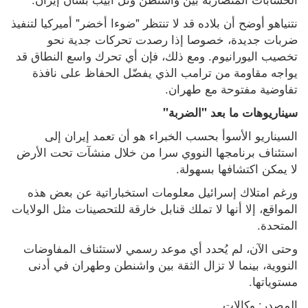
نتنياهو أوضح أن بلاده قد لا تنتظر "ضوءا أخضر" أميركيا لتنفيذ 
ضربات جديدة، خصوصا إذا رصدت تحركات جدية نحو 
تخصيب اليورانيوم. ومع ذلك، فإن أي تحرك واسع النطاق قد 
يواجه مقاومة من ترامب الذي يفضّل الحفاظ على نافذة 
تفاوضية مفتوحة مع طهران.
سيناريوهات ما بعد "الضربة"
السيناريو الأسوأ بحسب الخبراء هو أن تعمد إيران إلى 
استئناف برنامجها النووي سرا من خلال منشآت تحت الأرض 
لا يمكن اكتشافها بسهولة.
ورغم امتلاك إسرائيل معلومات استخباراتية عن بعض هذه 
المواقع، إلا أنها لا تملك قنابل خارقة للتحصينات مثل الولايات 
المتحدة.
وحتى الآن، لم يُحدد أي موعد رسمي لاستئناف المفاوضات 
النووية، بينما لا تزال الثقة بين واشنطن وطهران في أدنى 
مستوياتها.
المصدر: وكالات