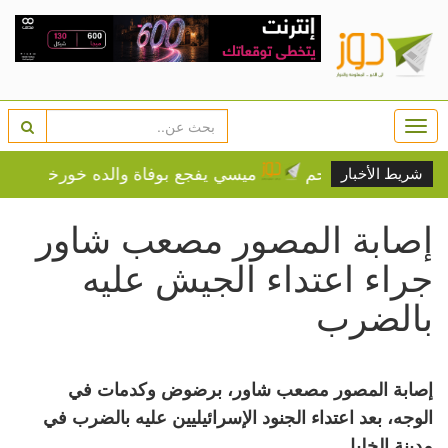
Togg
navi
لدي بيت لحم
ميسي يفجع بوفاة والده خورخي عن 68 عاماً
شريط الأخبار
إصابة المصور مصعب شاور
جراء اعتداء الجيش عليه
بالضرب
إصابة المصور مصعب شاور، برضوض وكدمات في
الوجه، بعد اعتداء الجنود الإسرائيليين عليه بالضرب في
مدينة الخليل.