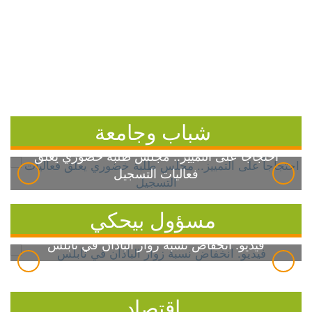
شباب وجامعة
احتجاجاً على التمييز.. مجلس طلبة خضوري يعلق
فعاليات التسجيل
مسؤول بيحكي
فيديو: انخفاض نسبة زوار الباذان في نابلس
اقتصاد