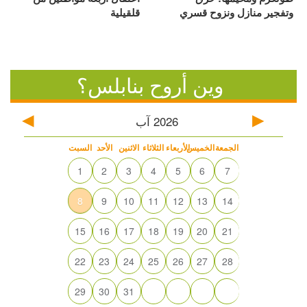
وتفجير منازل ونزوح قسري
قلقيلية
وين أروح بنابلس؟
2026
آب
الجمعة
الخميس
الأربعاء
الثلاثاء
الاثنين
الأحد
السبت
1
2
3
4
5
6
7
8
9
10
11
12
13
14
15
16
17
18
19
20
21
22
23
24
25
26
27
28
29
30
31