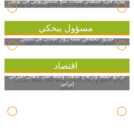
تمديد فترة استقبال طلبات منح البكالوريوس في تونس
مسؤول بيحكي
فيديو: انخفاض نسبة زوار الباذان في نابلس
اقتصاد
تراجع النفط وارتفاع الذهب وسط آمال باتفاق أميركي
إيراني