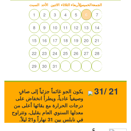
الجمعة
الخميس
الأربعاء
الثلاثاء
الاثنين
الأحد
السبت
1
2
3
4
5
6
7
8
9
10
11
12
13
14
15
16
17
18
19
20
21
22
23
24
25
26
27
28
29
30
31
31/ 21
يكون الجو غائماً جزئياً إلى صافٍ
وصيفياً عادياً، ويطرأ انخفاض على
درجات الحرارة مع بقائها أعلى من
معدلها السنوي العام بقليل، وتتراوح
في نابلس بين 31 نهاراً و21 ليلاً.