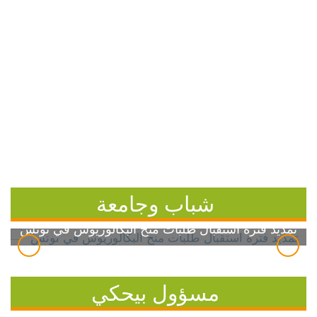
شباب وجامعة
تمديد فترة استقبال طلبات منح البكالوريوس في تونس
مسؤول بيحكي