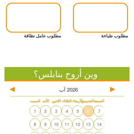
مطلوب طباخة
مطلوب عامل نظافة
وين أروح بنابلس؟
2026
آب
الجمعة
الخميس
الأربعاء
الثلاثاء
الاثنين
الأحد
السبت
1
2
3
4
5
6
7
8
9
10
11
12
13
14