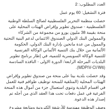
العدد المطلوب: 2
فترة التشغيل: 60 يوم عمل
حصلت منظمة التحرير الفلسطينية لصالح السلطة الوطنية 
الفلسطينية - صندوق تطوير وإقراض الهيئات المحلية على 
منحة بقيمة 38 مليون يورو من مجموعة من الشركاء 
والممولين البنك الدولي الصندوق الائتماني لدعم البنية التحتية 
والممول من عدة مانحين بإدارة البنك الدولي، الحكومة 
الألمانية من خلال بنك التنمية الألماني الوكالة الفرنسية 
للتنمية الوكالة السويسرية للتنمية، في إطار برنامج تطوير 
البلديات المرحلة الرابعة/ الدورة الاولى - النافذة السادسة 
(MDPIV-CI/W6).
وقد حصلت بلدية بيتا على منحة من صندوق تطوير وإقراض 
الهيئات المحلية (المتلقية للمنحة توظيف طواقم فنية للعمل 
في اقسام البلدية وتنوي استعمال جزء من أموال هذه المنحة 
الفرعية في عمل دفعات تحت هذا العقد الذي من أجله تم 
إصدار هذه الدعوة.
وصف الوظيفة مهندسة للأرشفة إلكترونية ومتابعة مشروع 