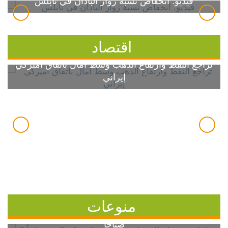
فيديو: انخفاض نسبة زوار الباذان في نابلس
اقتصاد
تراجع النفط وارتفاع الذهب وسط آمال باتفاق أميركي
إيراني
منوعات
7 خطوات بسيطة للسيطرة على ارتفاع سكر الدم
صباحاً