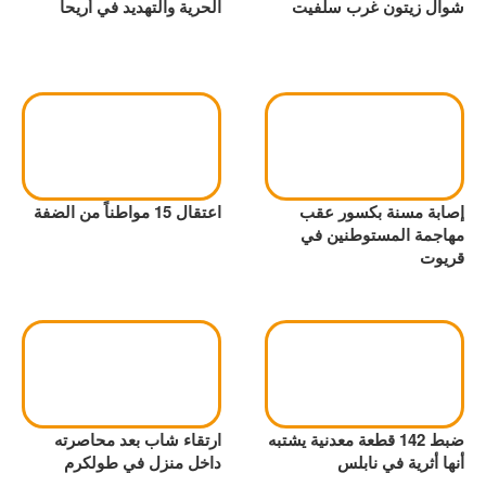
شوال زيتون غرب سلفيت
الحرية والتهديد في أريحا
إصابة مسنة بكسور عقب
اعتقال 15 مواطناً من الضفة
مهاجمة المستوطنين في
قريوت
ضبط 142 قطعة معدنية يشتبه
ارتقاء شاب بعد محاصرته
أنها أثرية في نابلس
داخل منزل في طولكرم