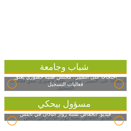
شباب وجامعة
احتجاجاً على التمييز.. مجلس طلبة خضوري يعلق
فعاليات التسجيل
مسؤول بيحكي
فيديو: انخفاض نسبة زوار الباذان في نابلس