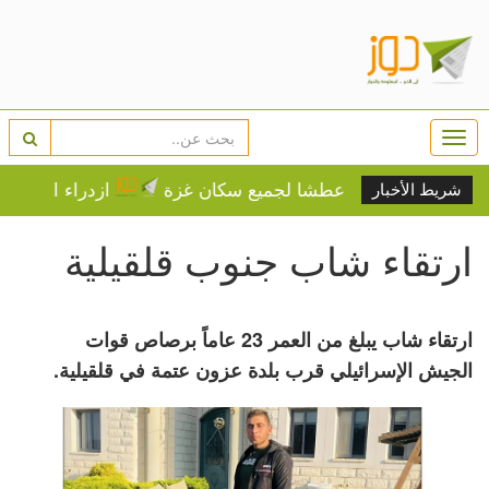
Togg
navi
جير أو الموت عطشا لجميع سكان غزة
ازدراء الكونغرس.. ت
شريط الأخبار
ارتقاء شاب جنوب قلقيلية
ارتقاء شاب يبلغ من العمر 23 عاماً برصاص قوات
الجيش الإسرائيلي قرب بلدة عزون عتمة في قلقيلية.