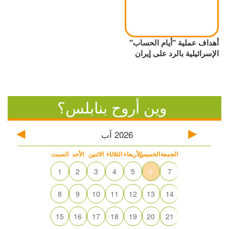
أهداف عملية "أيام الحساب"
الإسرائيلية بالرد على إيران
وين أروح بنابلس؟
2026
آب
الجمعة
الخميس
الأربعاء
الثلاثاء
الاثنين
الأحد
السبت
1
2
3
4
5
6
7
8
9
10
11
12
13
14
15
16
17
18
19
20
21