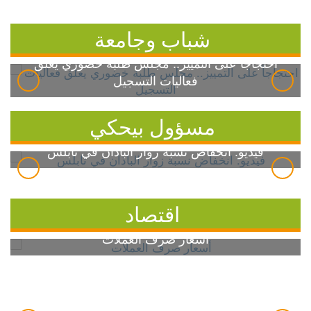
شباب وجامعة
احتجاجاً على التمييز.. مجلس طلبة خضوري يعلق
فعاليات التسجيل
مسؤول بيحكي
فيديو: انخفاض نسبة زوار الباذان في نابلس
اقتصاد
أسعار صرف العملات