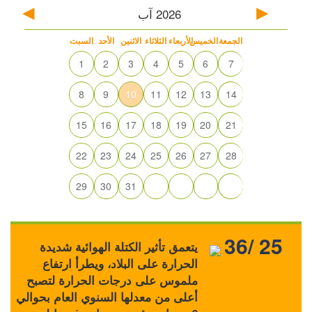
2026
آب
الجمعة
الخميس
الأربعاء
الثلاثاء
الاثنين
الأحد
السبت
1
2
3
4
5
6
7
8
9
10
11
12
13
14
15
16
17
18
19
20
21
22
23
24
25
26
27
28
29
30
31
36/ 25
يتعمق تأثير الكتلة الهوائية شديدة
الحرارة على البلاد، ويطرأ ارتفاع
ملموس على درجات الحرارة لتصبح
أعلى من معدلها السنوي العام بحوالي