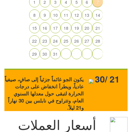
1
2
3
4
5
6
7
8
9
10
11
12
13
14
15
16
17
18
19
20
21
22
23
24
25
26
27
28
29
30
31
30/ 21
يكون الجو غائماً جزئياً إلى صافٍ، صيفياً
عادياً، ويطرأ انخفاض على درجات
الحرارة لتبقى حول معدلها السنوي
العام، وتتراوح في نابلس بين 30 نهاراً
و21 ليلاً.
أسعار العملات