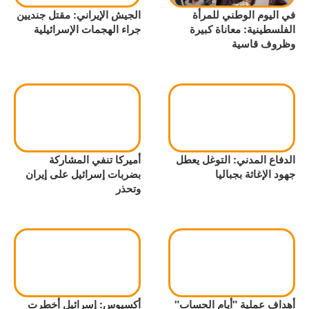
في اليوم الوطني للمرأة
الجيش الإيراني: مقتل جنديين
الفلسطينية: معاناة كبيرة
جراء الهجمات الإسرائيلية
وظروف قاسية
الدفاع المدني: التوغل يعطل
أميركا تنفي المشاركة
جهود الإغاثة بجباليا
بضربات إسرائيل على إيران
وتحذر
أهداف عملية "أيام الحساب"
أكسيوس: إسرائيل أخطرت