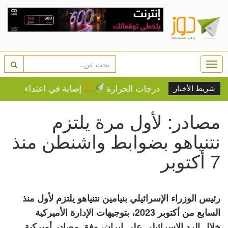
Togg
navi
تدريجي على درجات الحرارة
إصابة في اعتداء للمستوطني
شريط الأخبار
مصادر: لأول مرة يلتزم
نتنياهو بضوابط واشنطن منذ
7 أكتوبر
رئيس الوزراء الإسرائيلي بنيامين نتنياهو يلتزم لأول منذ
السابع من أكتوبر 2023، بتوجيهات الإدارة الأميركية
خلال الرد الإسرائيلي على إيران، وفق مصادر أميركية