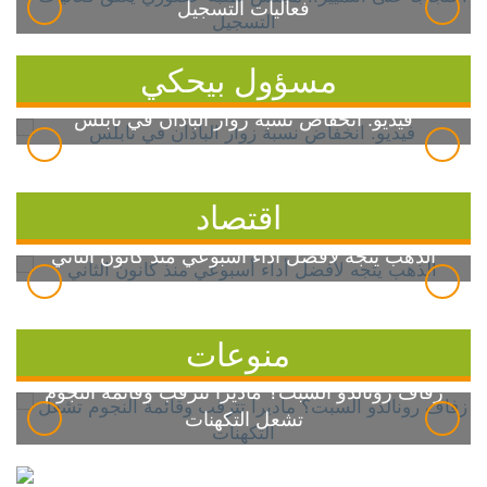
فعاليات التسجيل
مسؤول بيحكي
فيديو: انخفاض نسبة زوار الباذان في نابلس
اقتصاد
الذهب يتجه لأفضل أداء أسبوعي منذ كانون الثاني
منوعات
زفاف رونالدو السبت؟ ماديرا تترقب وقائمة النجوم
تشعل التكهنات