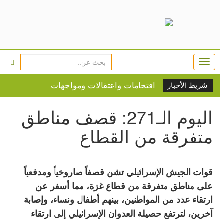
Togg
navi
اقتحامات واعتقالات ومواجهات
شريط الأخبار
واعتداءات للمستوطنين في الضفة
اليوم الـ271: قصف مناطق
النار تلاحق السكان.. 20 ألف شخص
متفرقة من القطاع
يخلون منازلهم في كندا
بعد 5 أشهر في الظل.. إيران تنشر
أول فيديو لمجتبى خامنئي
قوات الجيش الإسرائيلي تشن قصفاً صاروخياً ومدفعياً
بلدية نابلس: جدول توزيع المياه
على مناطق متفرقة من قطاع غزة، مما أسفر عن
أسعار صرف العملات
الطقس: كتلة هوائية شديدة الحرارة
ارتقاء عدد من المواطنين، بينهم أطفال ونساء، وإصابة
تؤثر على البلاد
آخرين، لترتفع حصيلة العدوان الإسرائيلي إلى ارتقاء