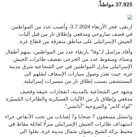
37.925 مواطناً.
تواصل انتهاكات الجيش
والمستوطنين: إصابات واعتقالات
ارتقى، فجر الأربعاء 3.7.2024، وأصيب عدد من المواطنين 
هيئة الجدار: عطاء لبناء 627 وحدة
في قصف صاروخي ومدفعي وإطلاق نار من قبل آليات 
استيطانية جديدة برام الله والبيرة
الجيش الإسرائيلي على مناطق متفرقة من قطاع غزة.
6 إصابات في هجوم للمستوطنين
وأفاد مراسل لـ"وفا" بارتقاء عدد من المواطنين، بينهم أطفال 
على واد الرخيم
ونساء، وسقوط عدد من الجرحى بقصف طائرات الجيش 
الإسرائيلي منازل المواطنين في حي الشجاعية شرق مدينة 
15 إصابة بالاختناق خلال اقتحامات
غزة، حيث تعذر وصول سيارات الإسعاف لنقلهم الى 
لطوباس ورام الله
المستشفى بسبب إطلاق نار من مسيرات إسرائيلية.
وزير المياه يعلن حزمة تدخلات عاجلة
وشهد حي الشجاعية بالمدينة، انفجارات عنيفة وقصف 
لتأمين المياه لأكثر من 40 ألف مواطن
مدفعي وإطلاق نار من الآليات العسكرية والطائرات المُسيّرة 
في نابلس
"كواد كابتر" والمروحية "أباتشي".
وانتشل مسعفون 7 ضحايا و7 إصابات من تحت الأنقاض جراء 
سلطة المياه تطلق مشروعاً وطنياً
استهداف طائرات الجيش الإسرائيلي منزلًا لعائلة مقاط في 
لتشغيل مرافق المياه بالطاقة
محيط بركة الشيخ رضوان شمال مدينة غزة، نقلوا الى 
الشمسية