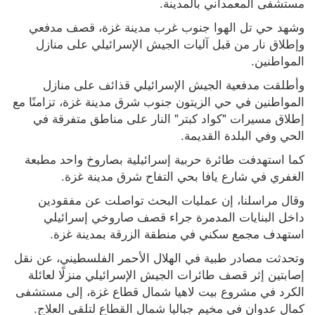
مستشفى المعمداني بالمدينة.
زياد محافظة يقتحم «منتجع أصحاب
وشهد حي تل الهوا جنوب غرب مدينة غزة، قصف مدفعي 
الفخامة»
وإطلاق نار من قبل آليات الجيش الإسرائيلي على منازل 
المواطنين.
الجيش ينصب حواجز طيارة بمحيط
وأطلقت مدفعية الجيش الإسرائيلي قذائف على منازل 
مخيم طولكرم
المواطنين في حي الزيتون جنوب شرق مدينة غزة، تزامنًا مع 
إطلاق مسيرات "كواد كبتر" النار على مناطق متفرقة في 
الحايك: نقود جهوداً لحماية المواقع
الحي وفي البلدة القديمة.
الأثرية والتاريخية المهددة بالخطر
علي فودة: رشاشَ عنفٍ وغضب
كما استهدفت طائرة حربية إسرائيلية بصاروخ واحد مطبعة 
إلغاء حدود الدردشة النصية
الغفري في شارع يافا بحي التفاح شرق مدينة غزة.
لمستخدمي "Chat-GPT" المجاني
وقال مراسلنا، إن عمليات البحث تواصلت عن مفقودين 
داخل البنايات المدمرة جراء قصف صاروخي إسرائيلي 
الرئيس يستقبل مجلس بلدي بيت
استهدف مجمع سكني في منطقة الزرقة بمدينة غزة.
لحم
وتحدثت مصادر طبية في الهلال الأحمر الفلسطيني، عن نقل 
ميسي يفجع بوفاة والده خورخي عن
إصابتين إثر قصف طائرات الجيش الإسرائيلي منزلًا لعائلة 
68 عاماً
الكرد في مشروع بيت لاهيا شمال قطاع غزة، إلى مستشفى 
كمال عدوان في مخيم جباليا شمال القطاع لتلقي العلاج.
تفاصيل مثيرة حولت صفقة رودري