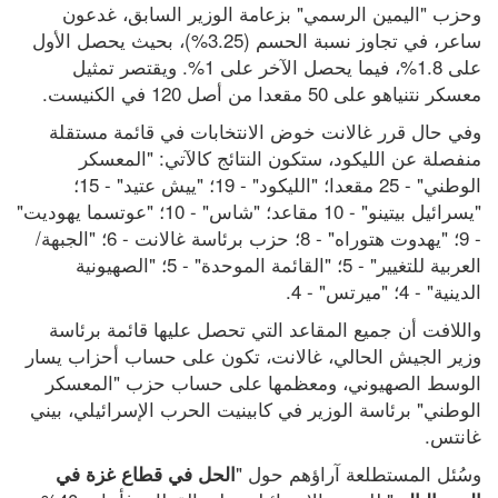
وحزب "اليمين الرسمي" بزعامة الوزير السابق، غدعون 
ساعر، في تجاوز نسبة الحسم (3.25%)، بحيث يحصل الأول 
على 1.8%، فيما يحصل الآخر على 1%. ويقتصر تمثيل 
معسكر نتنياهو على 50 مقعدا من أصل 120 في الكنيست.
وفي حال قرر غالانت خوض الانتخابات في قائمة مستقلة 
منفصلة عن الليكود، ستكون النتائج كالآتي: "المعسكر 
الوطني" - 25 مقعدا؛ "الليكود" - 19؛ "ييش عتيد" - 15؛ 
"يسرائيل بيتينو" - 10 مقاعد؛ "شاس" - 10؛ "عوتسما يهوديت" 
- 9؛ "يهدوت هتوراه" - 8؛ حزب برئاسة غالانت - 6؛ "الجبهة/ 
العربية للتغيير" - 5؛ "القائمة الموحدة" - 5؛ "الصهيونية 
الدينية" - 4؛ "ميرتس" - 4.
واللافت أن جميع المقاعد التي تحصل عليها قائمة برئاسة 
وزير الجيش الحالي، غالانت، تكون على حساب أحزاب يسار 
الوسط الصهيوني، ومعظمها على حساب حزب "المعسكر 
الوطني" برئاسة الوزير في كابينيت الحرب الإسرائيلي، بيني 
غانتس.
وسُئل المستطلعة آراؤهم حول "
الحل في قطاع غزة في 