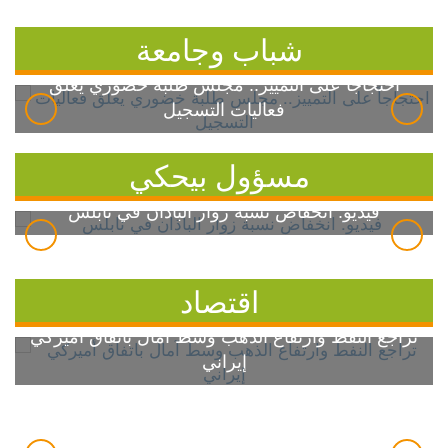
شباب وجامعة
احتجاجاً على التمييز.. مجلس طلبة خضوري يعلق
فعاليات التسجيل
مسؤول بيحكي
فيديو: انخفاض نسبة زوار الباذان في نابلس
اقتصاد
تراجع النفط وارتفاع الذهب وسط آمال باتفاق أميركي
إيراني