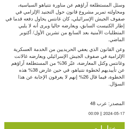
وسئل المستطلعة آراؤهم عن مناورة نتنياهو السياسية، 
ومحاولته تمرير مشروع قانون حول التجنيد الإلزامي في 
صفوف الجيش الإسرائيلي، كان غانتس يحاول دفعه قدما في 
إطار الكنيست السابق، ويعارضه حاليا ويرى أنه لا يلبي 
المتطلبات الأمنية بعد السابع من تشرين الأول/ أكتوبر 
الماضي.
وعن القانون الذي يعفي الحريديين من الخدمة العسكرية 
الإلزامية في صفوف الجيش الإسرائيلي ويعارضه غالانت 
وغانتس وكتل المعارضة، عبّر 36% من المستطلعة آراؤهم 
عن تأييديهم لخطوة نتنياهو، في حين عارض 38% هذه 
الخطوة، فيما قال 26% إنهم لا يعرفون الإجابة عن هذا 
السؤال.
المصدر: عرب 48
2024-05-17 || 00:09
مختارات