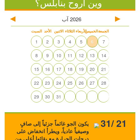
وين أروح بنابلس؟
2026
آب
الجمعة
الخميس
الأربعاء
الثلاثاء
الاثنين
الأحد
السبت
1
2
3
4
5
6
7
8
9
10
11
12
13
14
15
16
17
18
19
20
21
22
23
24
25
26
27
28
29
30
31
31/ 21
يكون الجو غائماً جزئياً إلى صافٍ
وصيفياً عادياً، ويطرأ انخفاض على
درجات الحرارة مع بقائها أعلى من