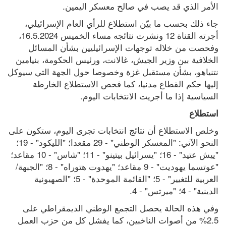
الأمر الذي قد يصب في صالح معسكر اليمين.
جاء ذلك بحسب ما بيّن استطلاع للرأي العام الإسرائيلي، 
أجرته القناة 12 ونشرت نتائجه مساء الخميس 16.5.2024، 
وفحصت من خلاله توجهات الإسرائيليين بشأن المسائل 
الخلافية بين وزير الجيش، غالانت، ورئيس الحكومة، بنيامين 
نتنياهو، بشأن مستقبل غزة وخصوصا حول الجهة التي سيوكل 
إليها حكم القطاع مدنيا، كما فحص الاستطلاع الخارطة 
السياسية إذا ما أجريت الانتخابات اليوم.
استطلاع
وخلص الاستطلاع أن نتائج انتخابات تجرى اليوم، ستكون على 
النحو الآتي: "المعسكر الوطني" - 29 مقعدا؛ "الليكود" - 19؛ 
"ييش عتيد" - 16؛ "يسرائيل بيتينو" - 11؛ "شاس" - 10 مقاعد؛ 
"عوتسما يهوديت" - 9 مقاعد؛ "يهدوت هتوراه" - 8؛ "الجبهة/ 
العربية للتغيير" - 5؛ "القائمة الموحدة" - 5؛ "الصهيونية 
الدينية" - 4؛ "ميرتس" - 4.
وفي هذه الحالة يحصل التجمع الوطني الديمقراطي على 
2.5% من أصوات الناخبين، كما يفشل كل من حزب العمل 