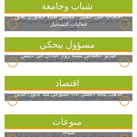
شباب وجامعة
احتجاجاً على التمييز.. مجلس طلبة خضوري يعلق
فعاليات التسجيل
مسؤول بيحكي
فيديو: انخفاض نسبة زوار الباذان في نابلس
اقتصاد
الذهب يتجه لأفضل أداء أسبوعي منذ كانون الثاني
منوعات
7 خطوات بسيطة للسيطرة على ارتفاع سكر الدم
صباحاً