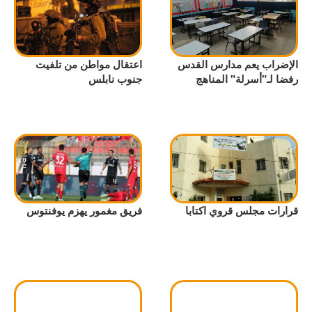
الإضراب يعم مدارس القدس
اعتقال مواطن من تلفيت
رفضا لـ"أسرلة" المناهج
جنوب نابلس
قرارات مجلس قروي اكتابا
فريق مغمور يهزم يوفنتوس