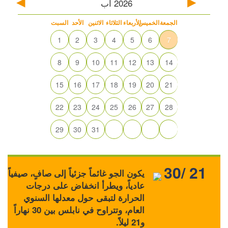
2026
آب
الجمعة
الخميس
الأربعاء
الثلاثاء
الاثنين
الأحد
السبت
1
2
3
4
5
6
7
8
9
10
11
12
13
14
15
16
17
18
19
20
21
22
23
24
25
26
27
28
29
30
31
30/ 21
يكون الجو غائماً جزئياً إلى صافٍ، صيفياً
عادياً، ويطرأ انخفاض على درجات
الحرارة لتبقى حول معدلها السنوي
العام، وتتراوح في نابلس بين 30 نهاراً
و21 ليلاً.