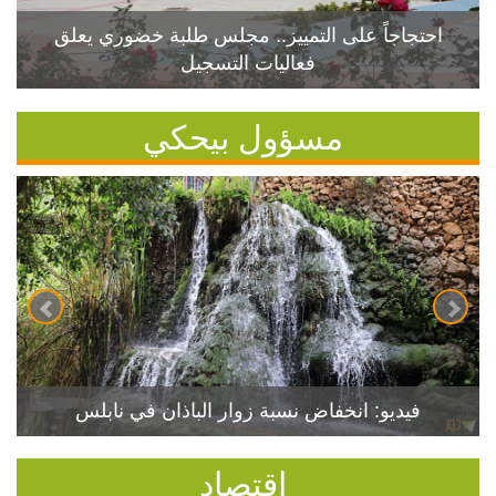
احتجاجاً على التمييز.. مجلس طلبة خضوري يعلق
فعاليات التسجيل
مسؤول بيحكي
فيديو: انخفاض نسبة زوار الباذان في نابلس
اقتصاد