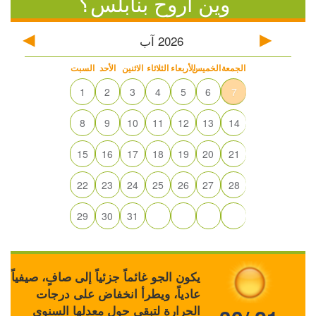
وين أروح بنابلس؟
2026
آب
الجمعة
الخميس
الأربعاء
الثلاثاء
الاثنين
الأحد
السبت
1
2
3
4
5
6
7
8
9
10
11
12
13
14
15
16
17
18
19
20
21
22
23
24
25
26
27
28
29
30
31
يكون الجو غائماً جزئياً إلى صافٍ، صيفياً
عادياً، ويطرأ انخفاض على درجات
الحرارة لتبقى حول معدلها السنوي