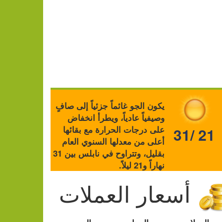
يكون الجو غائماً جزئياً إلى صافٍ
وصيفياً عادياً، ويطرأ انخفاض
على درجات الحرارة مع بقائها
31/ 21
أعلى من معدلها السنوي العام
بقليل، وتتراوح في نابلس بين 31
نهاراً و21 ليلاً.
أسعار العملات