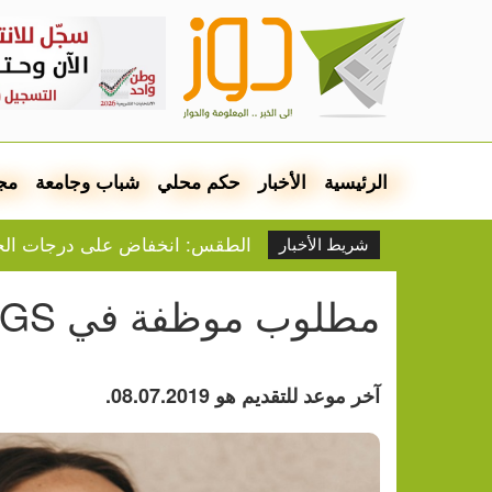
الرئيسية
الأخبار
حكم محلي
شباب وجامعة
مج
الطقس: انخفاض على درجات الح
شريط الأخبار
تواصل انتهاكات الجيش والمستوط
عبد الرحمن السيد ينتصر على التي
مطلوب موظفة في NATURAL COVERINGS
مخطط استيطاني جديد في ج
نتنياهو يلمح إلى إمكانية تح
حادثة طعن في لندن.. إصابة 4 رجال واعتقال المهاجمة
آخر موعد للتقديم هو 08.07.2019.
مصطفى: سنبذل أقصى الجهود لتحس
البيان الختامي لاجتماع عمّان: ر
الرئيس يتسلّم التقرير السنوي لديوا
فيديو.. بيت إيبا تناشد الرئيس ب