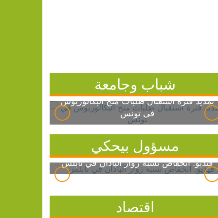
شباب وجامعة
تمديد فترة استقبال طلبات منح البكالوريوس
في تونس
مسؤول بيحكي
فيديو: انخفاض نسبة زوار الباذان في نابلس
اقتصاد