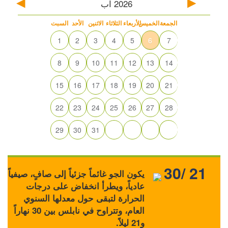
2026
آب
الجمعة
الخميس
الأربعاء
الثلاثاء
الاثنين
الأحد
السبت
1
2
3
4
5
6
7
8
9
10
11
12
13
14
15
16
17
18
19
20
21
22
23
24
25
26
27
28
29
30
31
30/ 21
يكون الجو غائماً جزئياً إلى صافٍ، صيفياً
عادياً، ويطرأ انخفاض على درجات
الحرارة لتبقى حول معدلها السنوي
العام، وتتراوح في نابلس بين 30 نهاراً
و21 ليلاً.