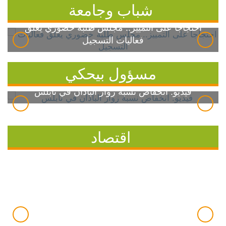
شباب وجامعة
احتجاجاً على التمييز.. مجلس طلبة خضوري يعلق
فعاليات التسجيل
مسؤول بيحكي
فيديو: انخفاض نسبة زوار الباذان في نابلس
اقتصاد