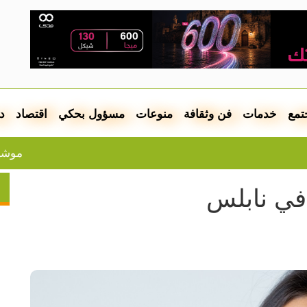
تمع
خدمات
فن وثقافة
منوعات
مسؤول بحكي
اقتصاد
د
موشيه فيغلين: 
في نابلس