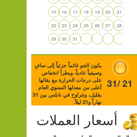
15
16
17
18
19
20
21
22
23
24
25
26
27
28
29
30
31
يكون الجو غائماً جزئياً إلى صافٍ
وصيفياً عادياً، ويطرأ انخفاض
على درجات الحرارة مع بقائها
31/ 21
أعلى من معدلها السنوي العام
بقليل، وتتراوح في نابلس بين 31
نهاراً و21 ليلاً.
أسعار العملات