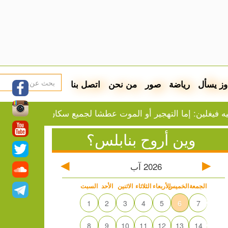
وز يسأل
رياضة
صور
من نحن
اتصل بنا
إما التهجير أو الموت عطشا لجميع سكان غزة
ازدراء الكو
وين أروح بنابلس؟
2026
آب
الجمعة
الخميس
الأربعاء
الثلاثاء
الاثنين
الأحد
السبت
1
2
3
4
5
6
7
8
9
10
11
12
13
14