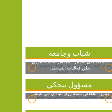
شباب وجامعة
احتجاجاً على التمييز.. مجلس طلبة خضوري
يعلق فعاليات التسجيل
مسؤول بيحكي
فيديو: انخفاض نسبة زوار الباذان في نابلس